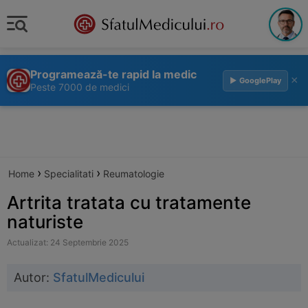
Programează-te rapid la medic
×
▶ GooglePlay
Peste 7000 de medici
›
›
Home
Specialitati
Reumatologie
Artrita tratata cu tratamente
naturiste
Actualizat: 24 Septembrie 2025
Autor:
SfatulMedicului