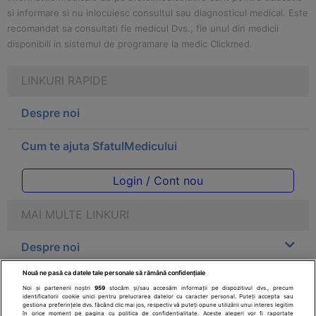
si informare si nu inlocuiesc consultul sau diagnosticul medical. Este
recomandat sa consultati fie medicul Dvs., fie unul din medicii
disponibili in sistemul de programare la medic Clickmed.
LINKURI RAPIDE
Despre noi
Cum te ajuta SfatulMedicului
Login / Cont nou
MAI MULTE LINKURI
Despre noi
Nouă ne pasă ca datele tale personale să rămână confidențiale
Legal
Noi și partenerii noștri
959
stocăm și/sau accesăm informații pe dispozitivul dvs., precum
identificatorii cookie unici pentru prelucrarea datelor cu caracter personal. Puteți accepta sau
gestiona preferințele dvs. făcând clic mai jos, respectiv vă puteți opune utilizării unui interes legitim
Drepturile consumatorului
în orice moment pe pagina cu politica de confidențialitate. Aceste alegeri vor fi raportate