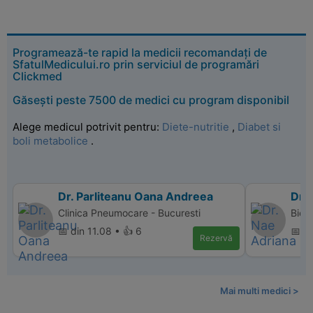
Programează-te rapid la medicii recomandați de
SfatulMedicului.ro prin serviciul de programări
Clickmed
Găsești peste 7500 de medici cu program disponibil
Alege medicul potrivit pentru:
Diete-nutritie
,
Diabet si
boli metabolice
.
Dr. Parliteanu Oana Andreea
Dr.
Clinica Pneumocare - Bucuresti
Bio 
📅 din 11.08 • 👍 6
📅 di
Rezervă
Mai multi medici >