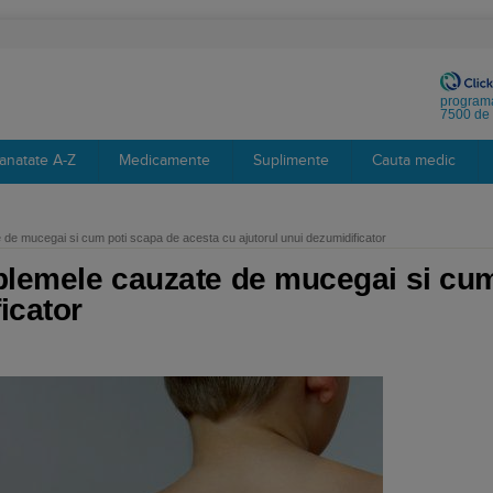
programa
7500 de 
anatate A-Z
Medicamente
Suplimente
Cauta medic
 de mucegai si cum poti scapa de acesta cu ajutorul unui dezumidificator
oblemele cauzate de mucegai si cu
icator