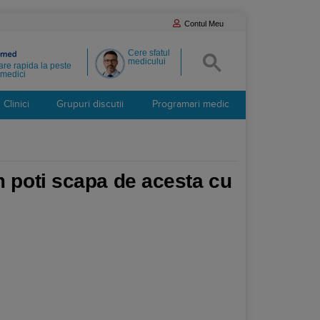
Contul Meu
Cere sfatul
medicului
re rapida la peste
medici
Clinici
Grupuri discutii
Programari medic
m poti scapa de acesta cu