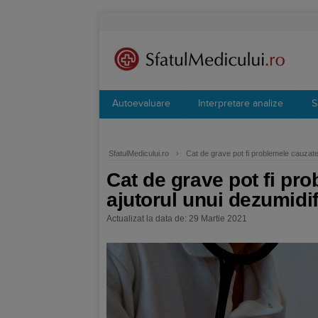
Autoevaluare
Interpretare analize
S
SfatulMedicului.ro
›
Cat de grave pot fi problemele cauzate
Cat de grave pot fi pr
ajutorul unui dezumidif
Actualizat la data de: 29 Martie 2021