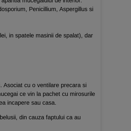
aparitia mucegaiului de interior.
adosporium, Penicillium, Aspergillus si
ei, in spatele masinii de spalat), dar
 Asociat cu o ventilare precara si
mucegai ce vin la pachet cu mirosurile
cea incapere sau casa.
belusii, din cauza faptului ca au