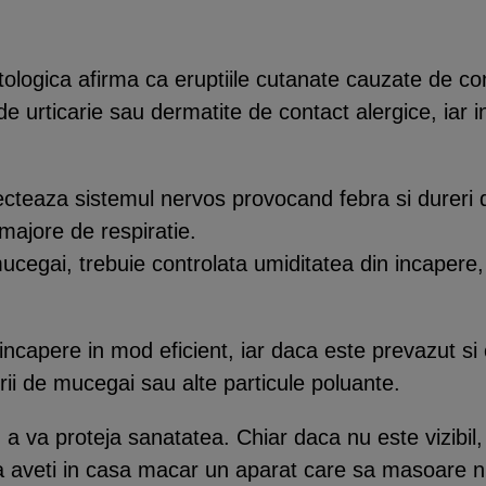
tologica afirma ca eruptiile cutanate cauzate de co
e urticarie sau dermatite de contact alergice, iar i
afecteaza sistemul nervos provocand febra si dureri
 majore de respiratie.
cegai, trebuie controlata umiditatea din incapere, i
ncapere in mod eficient, iar daca este prevazut si cu
orii de mucegai sau alte particule poluante.
u a va proteja sanatatea. Chiar daca nu este vizibil
 aveti in casa macar un aparat care sa masoare nu