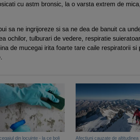
nosicati cu astm bronsic, la o varsta extrem de mica
bui sa ne ingrijoreze si sa ne dea de banuit ca und
 ochilor, tulburari de vedere, respiratie suieratoare s
na de mucegai irita foarte tare caile respiratorii si
.
egaiul din locuinte - la ce boli
Afectiuni cauzate de altitudinea