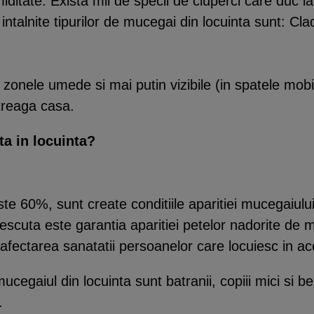
ditate. Exista mii de specii de ciuperci care duc la 
i intalnite tipurilor de mucegai din locuinta sunt: Cl
zonele umede si mai putin vizibile (in spatele mobil
ntreaga casa.
ta in locuinta?
 60%, sunt create conditiile aparitiei mucegaiului.
escuta este garantia aparitiei petelor nadorite de 
u afectarea sanatatii persoanelor care locuiesc in a
cegaiul din locuinta sunt batranii, copiii mici si be
.