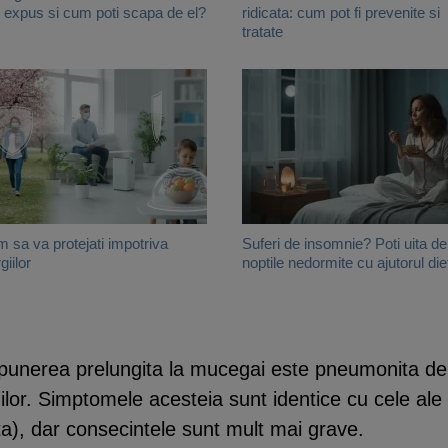
i expus si cum poti scapa de el?
ridicata: cum pot fi prevenite si
tratate
 sa va protejati impotriva
Suferi de insomnie? Poti uita de
giilor
noptile nedormite cu ajutorul die
unerea prelungita la mucegai este pneumonita de h
nilor. Simptomele acesteia sunt identice cu cele ale
a), dar consecintele sunt mult mai grave.