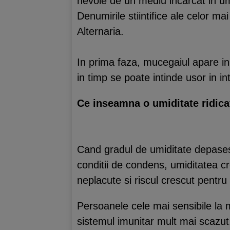
nevoie de un mediu incarcat in umi
Denumirile stiintifice ale celor ma
Alternaria.
In prima faza, mucegaiul apare in 
in timp se poate intinde usor in i
Ce inseamna o umiditate ridica
Cand gradul de umiditate depaseste
conditii de condens, umiditatea cr
neplacute si riscul crescut pentr
Persoanele cele mai sensibile la mu
sistemul imunitar mult mai scazut