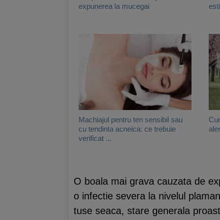
expunerea la mucegai
est
Machiajul pentru ten sensibil sau
Cum
cu tendinta acneica: ce trebuie
aler
verificat ...
O boala mai grava cauzata de exp
o infectie severa la nivelul plama
tuse seaca, stare generala proast