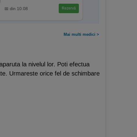
📅 din 10.08
Rezervă
Mai multi medici >
paruta la nivelul lor. Poti efectua
ate. Urmareste orice fel de schimbare