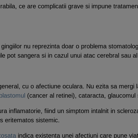
rabila, ce are complicatii grave si impune tratament
 gingiilor nu reprezinta doar o problema stomatolog
ile pot sangera si in cazul unui atac cerebral sau al 
eneral, cu o afectiune oculara. Nu ezita sa mergi l
oblastomul
(cancer al retinei), cataracta, glaucomul 
ura inflamatorie, fiind un simptom intalnit in sclero
s eritematos sistemic.
etosata
indica existenta unei afectiuni care pune viat