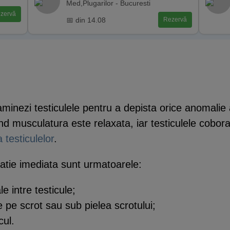
Med,Plugarilor - Bucuresti
zervă
📅 din 14.08
Rezervă
minezi testiculele pentru a depista orice anomalie a
nd musculatura este relaxata, iar testiculele cobor
testiculelor
.
atie imediata sunt urmatoarele:
 intre testicule;
e pe scrot sau sub pielea scrotului;
cul.