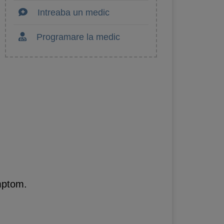
Intreaba un medic
Programare la medic
imptom.