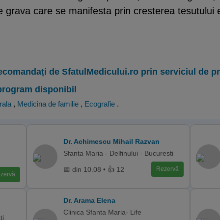
 grava care se manifesta prin cresterea tesutului e
ecomandați de SfatulMedicului.ro prin serviciul de 
program disponibil
rala
,
Medicina de familie
,
Ecografie
.
Dr. Achimescu Mihail Razvan
Sfanta Maria - Delfinului - Bucuresti
📅 din 10.08 • 👍 12
Rezervă
zervă
Dr. Arama Elena
Clinica Sfanta Maria- Life
ti