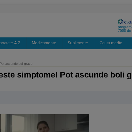
programa
7500 de 
anatate A-Z
Medicamente
Suplimente
Cauta medic
Pot ascunde boli grave
ceste simptome! Pot ascunde boli 