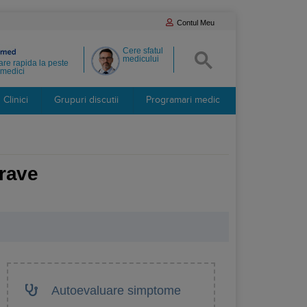
Contul Meu
Cere sfatul
medicului
re rapida la peste
medici
Clinici
Grupuri discutii
Programari medic
grave
Autoevaluare simptome