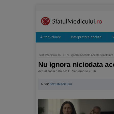
Autoevaluare
Interpretare analize
S
SfatulMedicului.ro
›
Nu ignora niciodata aceste simptome! 
Nu ignora niciodata a
Actualizat la data de: 15 Septembrie 2016
Autor:
SfatulMedicului