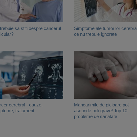
trebuie sa stiti despre cancerul
Simptome ale tumorilor cerebra
ticular?
ce nu trebuie ignorate
cer cerebral - cauze,
Mancarimile de picioare pot
ptome, tratament
ascunde boli grave! Top 10
probleme de sanatate