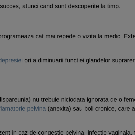
u succes, atunci cand sunt descoperite la timp.
, programeaza cat mai repede o vizita la medic. E
depresiei
ori a diminuarii functiei glandelor suprar
dispareunia) nu trebuie niciodata ignorata de o fem
flamatorie pelvina
(anexita) sau boli cronice, care a
t in caz de congestie pelvina, infectie vaginala, f