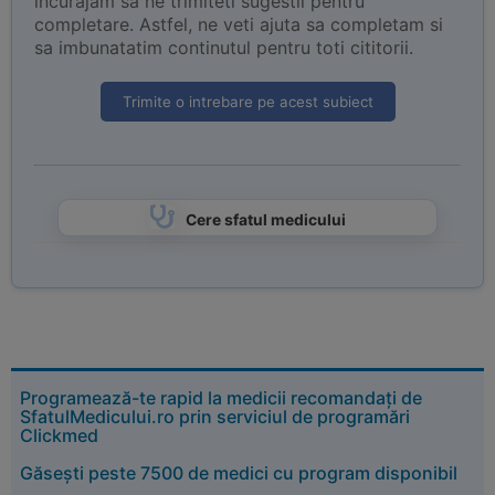
incurajam sa ne trimiteti sugestii pentru
completare. Astfel, ne veti ajuta sa completam si
sa imbunatatim continutul pentru toti cititorii.
Trimite o intrebare pe acest subiect
Cere sfatul medicului
Programează-te rapid la medicii recomandați de
SfatulMedicului.ro prin serviciul de programări
Clickmed
Găsești peste 7500 de medici cu program disponibil