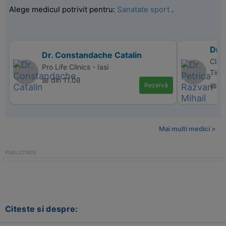
Alege medicul potrivit pentru:
Sanatate sport
.
Dr. 
Dr. Constandache Catalin
Clin
Pro Life Clinics - Iasi
Timi
📅 din 11.08
Rezervă
📅 d
Mai multi medici >
Citeste si despre: