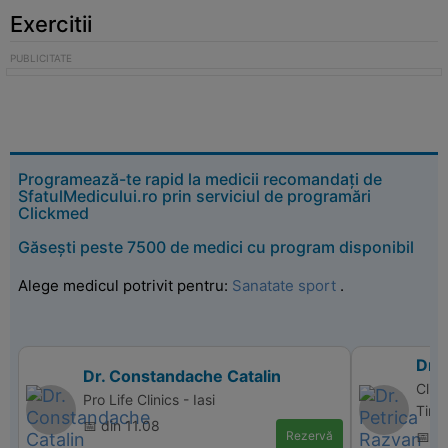
Exercitii
Programează-te rapid la medicii recomandați de
SfatulMedicului.ro prin serviciul de programări
Clickmed
Găsești peste 7500 de medici cu program disponibil
Alege medicul potrivit pentru:
Sanatate sport
.
Dr. 
Dr. Constandache Catalin
Clin
Pro Life Clinics - Iasi
Timi
📅 din 11.08
Rezervă
📅 d