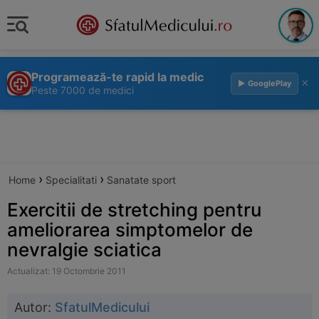
Programează-te rapid la medic
×
▶ GooglePlay
Peste 7000 de medici
›
›
Home
Specialitati
Sanatate sport
Exercitii de stretching pentru
ameliorarea simptomelor de
nevralgie sciatica
Actualizat: 19 Octombrie 2011
Autor:
SfatulMedicului