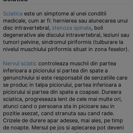
Sciatica
este un simptome al unei conditii
medicale, cum ar fi: hernierea sau alunecarea unui
disc intravertebral,
stenoza spinala
, boli
degenerative ale discului intravertebral, leziuni sau
tumori pelvine, sindromul piriformis (tulburare la
nivelul muschiului piriformis situat in zona feselor).
Nervul sciatic
controleaza muschii din partea
inferioara a piciorului si partea din spate a
genunchiului si este responsabil de senzatiile care
se produc in talpa piciorului, partea inferioara a
piciorului si partea din spate a coapsei. Dureera
sciatica, progreseaza lent de cele mai multe ori,
atunci cand o persoana sta in picioare sau in
pozitie asezat, cand stranuta sau cand rade.
Crizele de durere apar adesea, mai ales, pe timp
de noapte. Mersul pe jos si aplecarea pot deveni