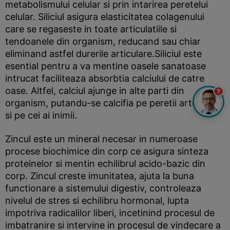
metabolismului celular si prin intarirea peretelui
celular. Siliciul asigura elasticitatea colagenului
care se regaseste in toate articulatiile si
tendoanele din organism, reducand sau chiar
eliminand astfel durerile articulare.Siliciul este
esential pentru a va mentine oasele sanatoase
intrucat faciliteaza absorbtia calciului de catre
oase. Altfel, calciul ajunge in alte parti din
?
organism, putandu-se calcifia pe peretii arterelor
si pe cei ai inimii.
Zincul este un mineral necesar in numeroase
procese biochimice din corp ce asigura sinteza
proteinelor si mentin echilibrul acido-bazic din
corp. Zincul creste imunitatea, ajuta la buna
functionare a sistemului digestiv, controleaza
nivelul de stres si echilibru hormonal, lupta
impotriva radicalilor liberi, incetinind procesul de
imbatranire si intervine in procesul de vindecare a