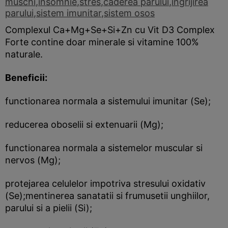
muschi
,
insomnie
,
stres
,
caderea parului
,
ingrijirea
parului
,
sistem imunitar
,
sistem osos
Complexul Ca+Mg+Se+Si+Zn cu Vit D3 Complex
Forte contine doar minerale si vitamine 100%
naturale.
Beneficii:
functionarea normala a sistemului imunitar (Se);
reducerea oboselii si extenuarii (Mg);
functionarea normala a sistemelor muscular si
nervos (Mg);
protejarea celulelor impotriva stresului oxidativ
(Se);mentinerea sanatatii si frumusetii unghiilor,
parului si a pielii (Si);