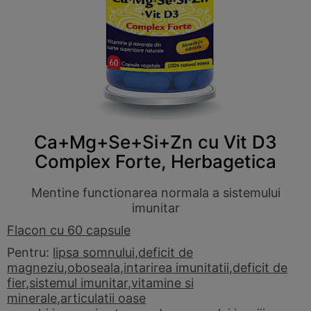
Ca+Mg+Se+Si+Zn cu Vit D3
Complex Forte, Herbagetica
Mentine functionarea normala a sistemului
imunitar
Flacon cu 60 capsule
Pentru:
lipsa somnului
,
deficit de
magneziu
,
oboseala
,
intarirea imunitatii
,
deficit de
fier
,
sistemul imunitar
,
vitamine si
minerale
,
articulatii oase