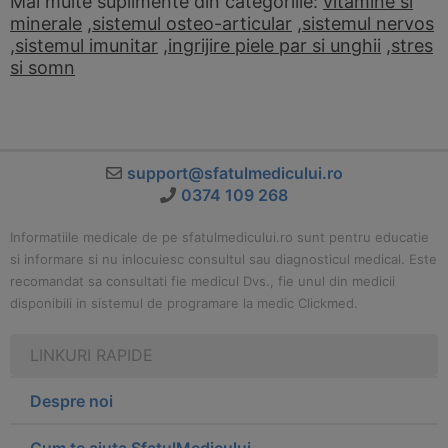
Mai multe suplimente din categoriile:
vitamine si
minerale
,
sistemul osteo-articular
,
sistemul nervos
,
sistemul imunitar
,
ingrijire piele par si unghii
,
stres
si somn
support@sfatulmedicului.ro
0374 109 268
Informatiile medicale de pe sfatulmedicului.ro sunt pentru educatie
si informare si nu inlocuiesc consultul sau diagnosticul medical. Este
recomandat sa consultati fie medicul Dvs., fie unul din medicii
disponibili in sistemul de programare la medic Clickmed.
LINKURI RAPIDE
Despre noi
Cum te ajuta SfatulMedicului