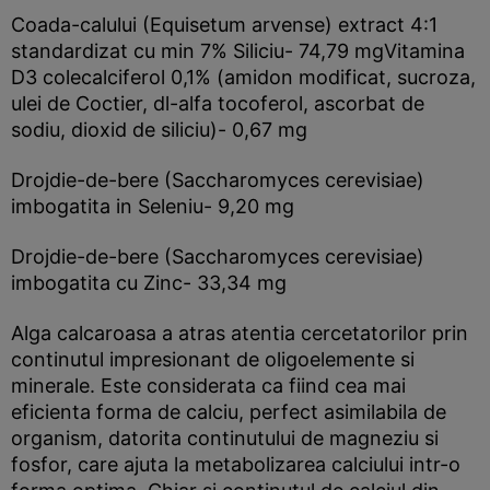
Coada-calului (Equisetum arvense) extract 4:1
standardizat cu min 7% Siliciu- 74,79 mgVitamina
D3 colecalciferol 0,1% (amidon modificat, sucroza,
ulei de Coctier, dl-alfa tocoferol, ascorbat de
sodiu, dioxid de siliciu)- 0,67 mg
Drojdie-de-bere (Saccharomyces cerevisiae)
imbogatita in Seleniu- 9,20 mg
Drojdie-de-bere (Saccharomyces cerevisiae)
imbogatita cu Zinc- 33,34 mg
Alga calcaroasa a atras atentia cercetatorilor prin
continutul impresionant de oligoelemente si
minerale. Este considerata ca fiind cea mai
eficienta forma de calciu, perfect asimilabila de
organism, datorita continutului de magneziu si
fosfor, care ajuta la metabolizarea calciului intr-o