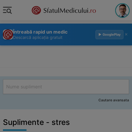
Întreabă rapid un medic
×
▶ GooglePlay
Descarcă aplicația gratuit
Cautare avansata
Suplimente - stres