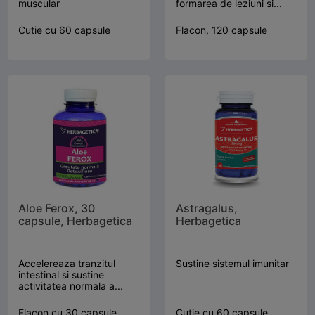
muscular
formarea de leziuni si...
Cutie cu 60 capsule
Flacon, 120 capsule
Aloe Ferox, 30
Astragalus,
capsule, Herbagetica
Herbagetica
Accelereaza tranzitul
Sustine sistemul imunitar
intestinal si sustine
activitatea normala a...
Flacon cu 30 capsule
Cutie cu 60 capsule