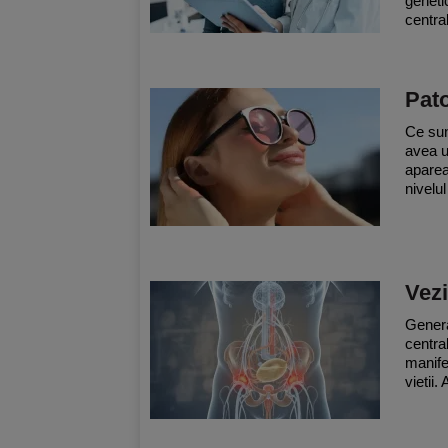
geneti
central
Pato
Ce sun
avea u
aparea
nivelul
Vezi
Genera
central
manife
vietii.