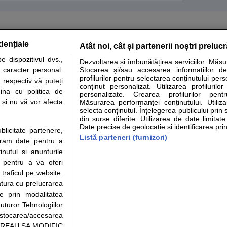
dențiale
Atât noi, cât și partenerii noștri preluc
tare analize
Specialitati medicale
Boli si afectiuni
Calculatoare
 dispozitivul dvs.,
Dezvoltarea și îmbunătățirea serviciilor. Măs
u caracter personal.
Stocarea și/sau accesarea informațiilor de
e informatii despre sanatate disponibile pe sfatulmedicului.ro au scop informativ si ed
profilurilor pentru selectarea conținutului pers
 respectiv vă puteți
analizelor medicale. Va sfatuim, ca pe langa informatia primita pe sfatulmedicului.ro s
conținut personalizat. Utilizarea profilurilor
ina cu politica de
personalizate. Crearea profilurilor pentr
ul de programari la medic Clickmed.
i și nu vă vor afecta
Măsurarea performanței conținutului. Utiliz
selecta conținutul. Înțelegerea publicului prin 
din surse diferite. Utilizarea de date limitat
Drepturile consumatorului
Parteneri
Pen
Date precise de geolocație și identificarea prin
ublicitate partenere,
Protectia consumatorilor -
Inscriere clinica
Cli
Listă parteneri (furnizori)
ucram date pentru a
ANPC
Creaza cont medic
Cau
nutul si anunturile
Solutionarea Alternativa a
Int
., pentru a va oferi
Litigiilor
Vid
 traficul pe website.
Parte din Grupul
Info consumator: 0800.080.999
Cli
atura cu prelucrarea
Formulare europene - CNAS
me
te prin modalitatea
Ministerul Sanatatii - ANMDM
uturor Tehnologiilor
a stocarea/accesarea
pe “VREAU SA MODIFIC