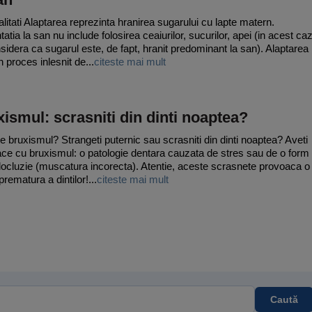
litati Alaptarea reprezinta hranirea sugarului cu lapte matern.
atia la san nu include folosirea ceaiurilor, sucurilor, apei (in acest ca
sidera ca sugarul este, de fapt, hranit predominant la san). Alaptarea
 proces inlesnit de...
citeste mai mult
ismul: scrasniti din dinti noaptea?
e bruxismul? Strangeti puternic sau scrasniti din dinti noaptea? Aveti
ace cu bruxismul: o patologie dentara cauzata de stres sau de o form
ocluzie (muscatura incorecta). Atentie, aceste scrasnete provoaca o
rematura a dintilor!...
citeste mai mult
Caută