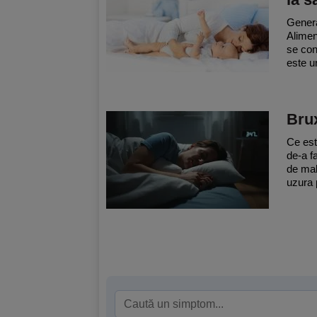
Genera
Aliment
se con
este un
Brux
Ce est
de-a f
de mal
uzura p