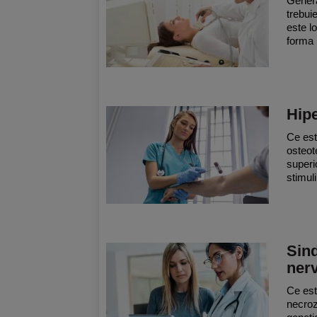
General
trebui
este l
forma l
Hipe
Ce est
osteot
superi
stimuli
Sind
nerv
Ce est
necroz