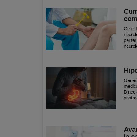
Cum
com
Ce est
neurol
perife
neurol
Hipe
Genera
medica
Dincol
gastroe
Avan
la s