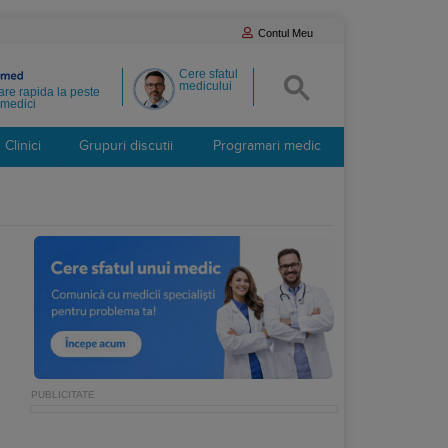
Contul Meu
Cere sfatul
medicului
re rapida la peste
medici
Clinici
Grupuri discutii
Programari medic