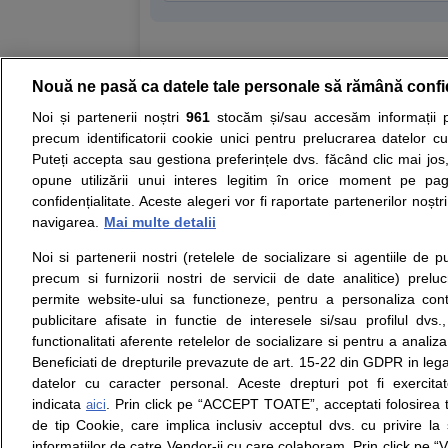
Nouă ne pasă ca datele tale personale să rămână confi
Resurse:
Autoevaluare simptome
Interpre
Noi și partenerii noștri
961
stocăm și/sau accesăm informații pe
precum identificatorii cookie unici pentru prelucrarea datelor c
Opiniile avizate ale medicilor, sfaturile si orice alt
Puteți accepta sau gestiona preferințele dvs. făcând clic mai jos,
nici diagnosticul stabilit in urma investigatiilor si 
opune utilizării unui interes legitim în orice moment pe pag
ii punem la dispozitie pentru programare in sistem
confidențialitate. Aceste alegeri vor fi raportate partenerilor noștr
navigarea.
Mai multe detalii
Despre noi
Legal
Noi si partenerii nostri (retelele de socializare si agentiile de p
Despre noi
Termeni si conditii
precum si furnizorii nostri de servicii de date analitice) prel
Contact
Politica de
permite website-ului sa functioneze, pentru a personaliza conti
Intrebari frecvente
confidentialitate
publicitare afisate in functie de interesele si/sau profilul dvs
Consultanti
Politica de cookie
functionalitati aferente retelelor de socializare si pentru a analiza
medicali
Modifica Setarile Cookie
Beneficiati de drepturile prevazute de art. 15-22 din GDPR in leg
datelor cu caracter personal. Aceste drepturi pot fi exercita
indicata
. Prin click pe “ACCEPT TOATE”, acceptati folosirea t
aici
de tip Cookie, care implica inclusiv acceptul dvs. cu privire l
© Copyright © 2005 - 2026
informatiilor de catre Vendor-ii cu care colaboram. Prin click 