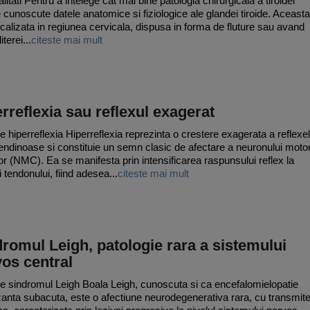
itati Pentru a intelege cat mai bine patologia chirurgicala a tiroidei
e cunoscute datele anatomice si fiziologice ale glandei tiroide. Aceasta
ocalizata in regiunea cervicala, dispusa in forma de fluture sau avand
iterei...
citeste mai mult
rreflexia sau reflexul exagerat
e hiperreflexia Hiperreflexia reprezinta o crestere exagerata a reflexe
endinoase si constituie un semn clasic de afectare a neuronului moto
or (NMC). Ea se manifesta prin intensificarea raspunsului reflex la
i tendonului, fiind adesea...
citeste mai mult
romul Leigh, patologie rara a sistemului
os central
e sindromul Leigh Boala Leigh, cunoscuta si ca encefalomielopatie
anta subacuta, este o afectiune neurodegenerativa rara, cu transmit