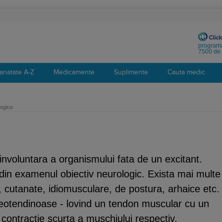
programa
7500 de 
anatate A-Z
Medicamente
Suplimente
Cauta medic
logice
involuntara a organismului fata de un excitant.
din examenul obiectiv neurologic. Exista mai multe
, cutanate, idiomusculare, de postura, arhaice etc.
eotendinoase - lovind un tendon muscular cu un
contractie scurta a muschiului respectiv.