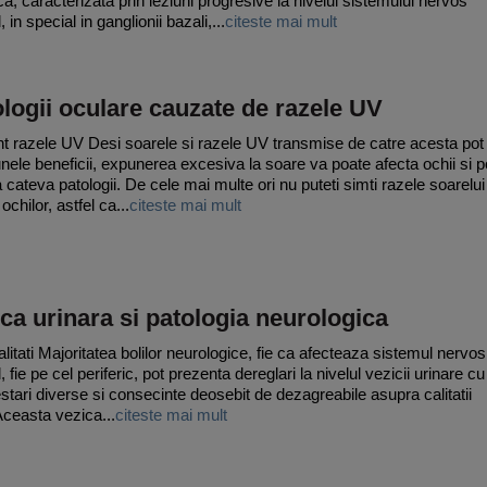
ca, caracterizata prin leziuni progresive la nivelul sistemului nervos
, in special in ganglionii bazali,...
citeste mai mult
logii oculare cauzate de razele UV
t razele UV Desi soarele si razele UV transmise de catre acesta pot
nele beneficii, expunerea excesiva la soare va poate afecta ochii si p
 cateva patologii. De cele mai multe ori nu puteti simti razele soarelui
 ochilor, astfel ca...
citeste mai mult
ca urinara si patologia neurologica
litati Majoritatea bolilor neurologice, fie ca afecteaza sistemul nervos
, fie pe cel periferic, pot prezenta dereglari la nivelul vezicii urinare cu
stari diverse si consecinte deosebit de dezagreabile asupra calitatii
 Aceasta vezica...
citeste mai mult