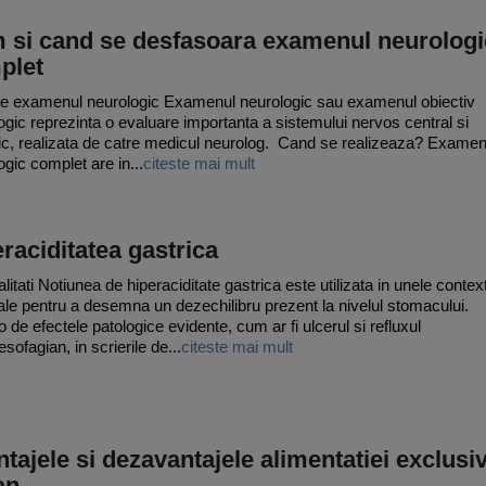
 si cand se desfasoara examenul neurologi
plet
e examenul neurologic Examenul neurologic sau examenul obiectiv
ogic reprezinta o evaluare importanta a sistemului nervos central si
ric, realizata de catre medicul neurolog. Cand se realizeaza? Examen
ogic complet are in...
citeste mai mult
raciditatea gastrica
litati Notiunea de hiperaciditate gastrica este utilizata in unele contex
le pentru a desemna un dezechilibru prezent la nivelul stomacului.
o de efectele patologice evidente, cum ar fi ulcerul si refluxul
sofagian, in scrierile de...
citeste mai mult
tajele si dezavantajele alimentatiei exclusi
an