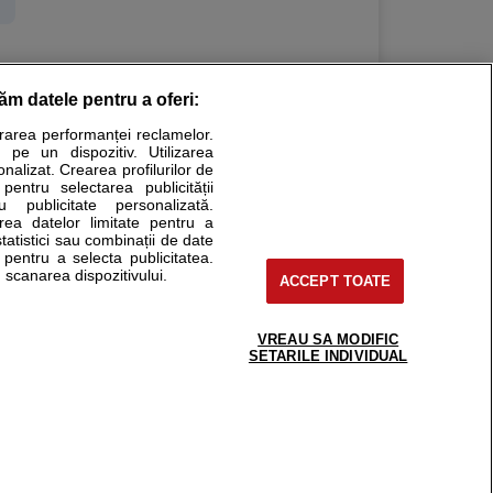
răm datele pentru a oferi:
Stiri medicale
urarea performanței reclamelor.
 pe un dispozitiv. Utilizarea
ucational. Ele nu pot substitui consultul medical direct si
onalizat. Crearea profilurilor de
a consultati fie medicul Dvs., fie unul dintre medicii pe care
 pentru selectarea publicității
u publicitate personalizată.
area datelor limitate pentru a
statistici sau combinații de date
e pentru a selecta publicitatea.
tru pacient
 scanarea dispozitivului.
ACCEPT TOATE
nici si cabinete
ta medic
reaba un medic
VREAU SA MODIFIC
support@sfatulmedicului.ro
SETARILE INDIVIDUAL
eoConsult
0374 109 268
ckmed - programari
dic