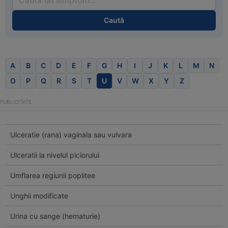
Caută
A
B
C
D
E
F
G
H
I
J
K
L
M
N
O
P
Q
R
S
T
U
V
W
X
Y
Z
Ulceratie (rana) vaginala sau vulvara
Ulceratii la nivelul piciorului
Umflarea regiunii poplitee
Unghii modificate
Urina cu sange (hematurie)