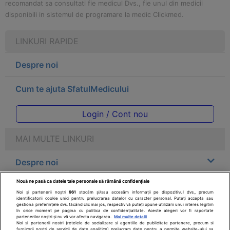
recomandat sa consultati fie medicul Dvs., fie unul din medicii
disponibili in sistemul de programare la medic Clickmed.
LINKURI RAPIDE
Despre noi
Cum te ajuta SfatulMedicului
Login / Cont nou
MAI MULTE LINKURI
Despre noi
Nouă ne pasă ca datele tale personale să rămână confidențiale
Legal
Noi și partenerii noștri
961
stocăm și/sau accesăm informații pe dispozitivul dvs., precum
identificatorii cookie unici pentru prelucrarea datelor cu caracter personal. Puteți accepta sau
gestiona preferințele dvs. făcând clic mai jos, respectiv vă puteți opune utilizării unui interes legitim
Drepturile consumatorului
în orice moment pe pagina cu politica de confidențialitate. Aceste alegeri vor fi raportate
partenerilor noștri și nu vă vor afecta navigarea.
Mai multe detalii
Noi si partenerii nostri (retelele de socializare si agentiile de publicitate partenere, precum si
furnizorii nostri de servicii de date analitice) prelucram date pentru a permite website-ului sa