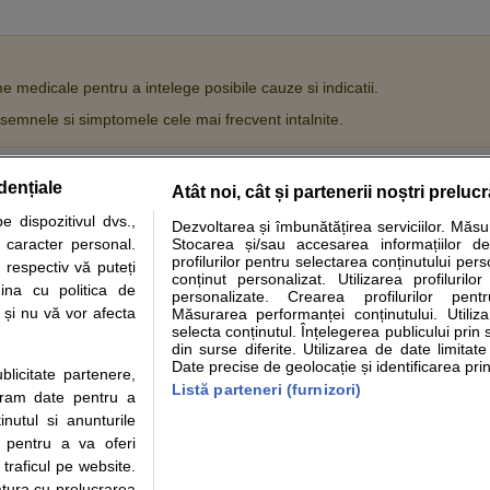
medicale pentru a intelege posibile cauze si indicatii.
e semnele si simptomele cele mai frecvent intalnite.
dențiale
Atât noi, cât și partenerii noștri preluc
tare analize
Specialitati medicale
Boli si afectiuni
Calculatoare
 dispozitivul dvs.,
Dezvoltarea și îmbunătățirea serviciilor. Măs
u caracter personal.
Stocarea și/sau accesarea informațiilor de
e informatii despre sanatate disponibile pe sfatulmedicului.ro au scop informativ si ed
profilurilor pentru selectarea conținutului pers
 respectiv vă puteți
analizelor medicale. Va sfatuim, ca pe langa informatia primita pe sfatulmedicului.ro s
conținut personalizat. Utilizarea profilurilor
ina cu politica de
personalizate. Crearea profilurilor pentr
ul de programari la medic Clickmed.
i și nu vă vor afecta
Măsurarea performanței conținutului. Utiliz
selecta conținutul. Înțelegerea publicului prin 
din surse diferite. Utilizarea de date limitat
Drepturile consumatorului
Parteneri
Pen
Date precise de geolocație și identificarea prin
ublicitate partenere,
Protectia consumatorilor -
Inscriere clinica
Cli
Listă parteneri (furnizori)
ucram date pentru a
ANPC
Creaza cont medic
Cau
nutul si anunturile
Solutionarea Alternativa a
Int
., pentru a va oferi
Litigiilor
Vid
 traficul pe website.
Parte din Grupul
Info consumator: 0800.080.999
Cli
atura cu prelucrarea