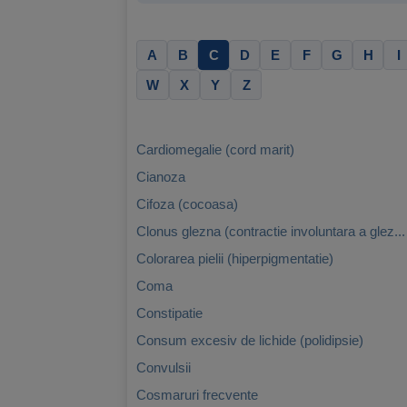
A
B
C
D
E
F
G
H
I
W
X
Y
Z
Cardiomegalie (cord marit)
Cianoza
Cifoza (cocoasa)
Clonus glezna (contractie involuntara a glez...
Colorarea pielii (hiperpigmentatie)
Coma
Constipatie
Consum excesiv de lichide (polidipsie)
Convulsii
Cosmaruri frecvente