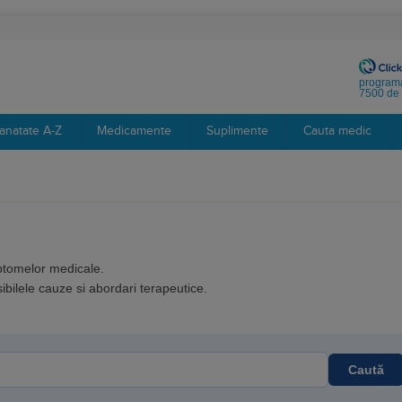
programa
7500 de 
anatate A-Z
Medicamente
Suplimente
Cauta medic
mptomelor medicale.
bilele cauze si abordari terapeutice.
Caută