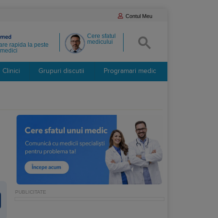
Contul Meu
Cere sfatul
medicului
re rapida la peste
medici
Clinici
Grupuri discutii
Programari medic