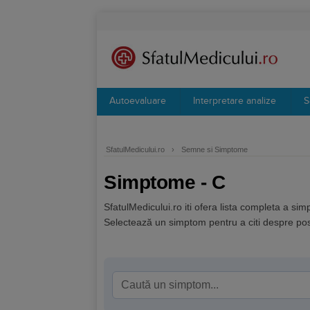
Autoevaluare
Interpretare analize
S
SfatulMedicului.ro
›
Semne si Simptome
Simptome - C
SfatulMedicului.ro iti ofera lista completa a si
Selectează un simptom pentru a citi despre posi