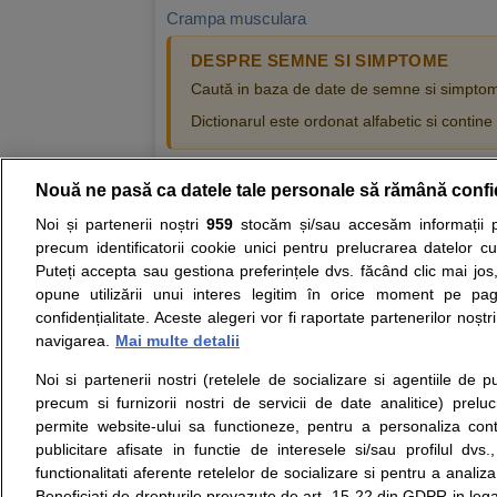
Crampa musculara
DESPRE SEMNE SI SIMPTOME
Caută in baza de date de semne si simptome 
Dictionarul este ordonat alfabetic si contin
Nouă ne pasă ca datele tale personale să rămână confi
Resurse:
Autoevaluare simptome
Interpre
Noi și partenerii noștri
959
stocăm și/sau accesăm informații pe
precum identificatorii cookie unici pentru prelucrarea datelor c
Opiniile avizate ale medicilor, sfaturile si orice alt
Puteți accepta sau gestiona preferințele dvs. făcând clic mai jos,
nici diagnosticul stabilit in urma investigatiilor si 
opune utilizării unui interes legitim în orice moment pe pag
ii punem la dispozitie pentru programare in sistem
confidențialitate. Aceste alegeri vor fi raportate partenerilor noștr
navigarea.
Mai multe detalii
Despre noi
Legal
Noi si partenerii nostri (retelele de socializare si agentiile de p
Despre noi
Termeni si conditii
precum si furnizorii nostri de servicii de date analitice) prel
Contact
Politica de
permite website-ului sa functioneze, pentru a personaliza conti
Intrebari frecvente
confidentialitate
publicitare afisate in functie de interesele si/sau profilul dvs
Consultanti
Politica de cookie
functionalitati aferente retelelor de socializare si pentru a analiza
medicali
Modifica Setarile Cookie
Beneficiati de drepturile prevazute de art. 15-22 din GDPR in leg