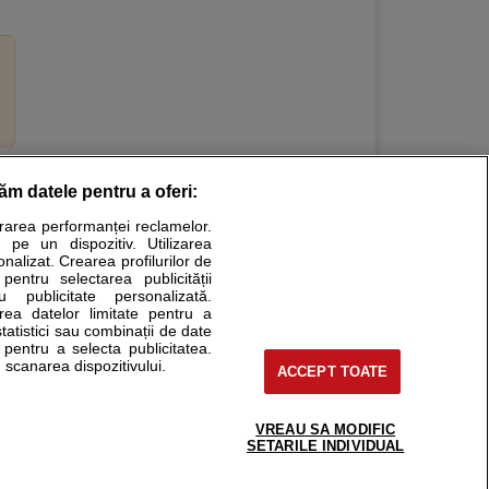
răm datele pentru a oferi:
Stiri medicale
urarea performanței reclamelor.
 pe un dispozitiv. Utilizarea
ucational. Ele nu pot substitui consultul medical direct si
onalizat. Crearea profilurilor de
a consultati fie medicul Dvs., fie unul dintre medicii pe care
 pentru selectarea publicității
u publicitate personalizată.
area datelor limitate pentru a
statistici sau combinații de date
e pentru a selecta publicitatea.
tru pacient
 scanarea dispozitivului.
ACCEPT TOATE
nici si cabinete
ta medic
reaba un medic
VREAU SA MODIFIC
support@sfatulmedicului.ro
SETARILE INDIVIDUAL
eoConsult
0374 109 268
ckmed - programari