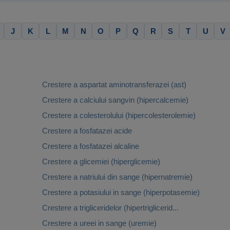
J
K
L
M
N
O
P
Q
R
S
T
U
V
Crestere a aspartat aminotransferazei (ast)
Crestere a calciului sangvin (hipercalcemie)
Crestere a colesterolului (hipercolesterolemie)
Crestere a fosfatazei acide
Crestere a fosfatazei alcaline
Crestere a glicemiei (hiperglicemie)
Crestere a natriului din sange (hipernatremie)
Crestere a potasiului in sange (hiperpotasemie)
Crestere a trigliceridelor (hipertriglicerid...
Crestere a ureei in sange (uremie)