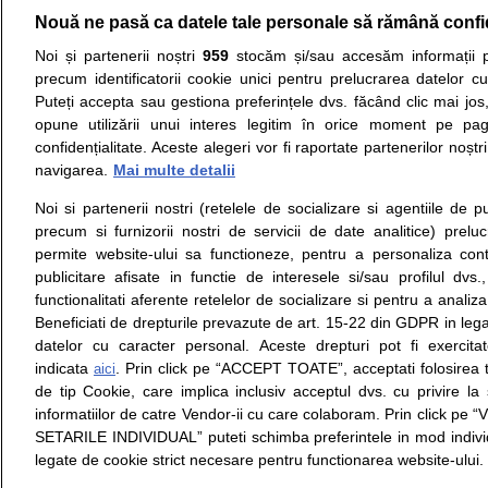
Nouă ne pasă ca datele tale personale să rămână confi
Resurse:
Autoevaluare simptome
Interpre
Noi și partenerii noștri
959
stocăm și/sau accesăm informații pe
precum identificatorii cookie unici pentru prelucrarea datelor c
Opiniile avizate ale medicilor, sfaturile si orice alt
Puteți accepta sau gestiona preferințele dvs. făcând clic mai jos,
nici diagnosticul stabilit in urma investigatiilor si 
opune utilizării unui interes legitim în orice moment pe pag
ii punem la dispozitie pentru programare in sistem
confidențialitate. Aceste alegeri vor fi raportate partenerilor noștr
navigarea.
Mai multe detalii
Despre noi
Legal
Noi si partenerii nostri (retelele de socializare si agentiile de p
Despre noi
Termeni si conditii
precum si furnizorii nostri de servicii de date analitice) prel
Contact
Politica de
permite website-ului sa functioneze, pentru a personaliza conti
Intrebari frecvente
confidentialitate
publicitare afisate in functie de interesele si/sau profilul dvs
Consultanti
Politica de cookie
functionalitati aferente retelelor de socializare si pentru a analiza
medicali
Modifica Setarile Cookie
Beneficiati de drepturile prevazute de art. 15-22 din GDPR in leg
datelor cu caracter personal. Aceste drepturi pot fi exercita
indicata
. Prin click pe “ACCEPT TOATE”, acceptati folosirea t
aici
de tip Cookie, care implica inclusiv acceptul dvs. cu privire l
© Copyright © 2005 - 2026
informatiilor de catre Vendor-ii cu care colaboram. Prin click 
SETARILE INDIVIDUAL” puteti schimba preferintele in mod individ
SFATUL MEDICULUI.ro S.A, CUI: RO 38847631, J40/19
legate de cookie strict necesare pentru functionarea website-ului.