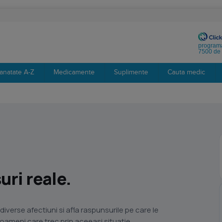
programa
7500 de 
anatate A-Z
Medicamente
Suplimente
Cauta medic
ri reale.
diverse afectiuni si afla raspunsurile pe care le
i oameni care trec prin aceeasi situatie.