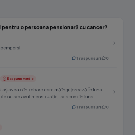
 pentru o persoana pensionară cu cancer?
 pempersi
1 raspunsuri
0
Raspuns medic
i aș avea o întrebare care mă îngrijorează. În luna
iulie nu am avut menstruație, iar acum, în luna
1 raspunsuri
0