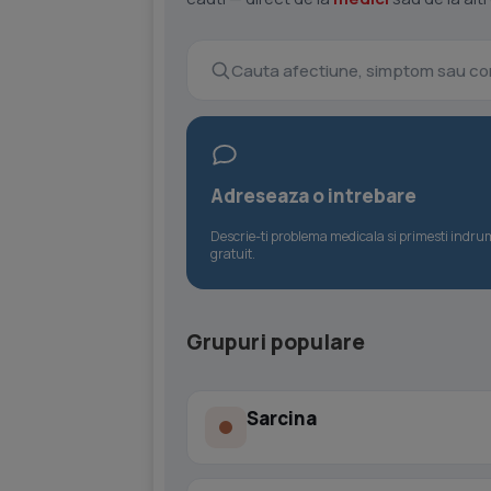
Adreseaza o intrebare
Descrie-ti problema medicala si primesti indr
gratuit.
Grupuri populare
Sarcina