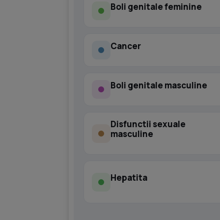
Boli genitale feminine
Cancer
Boli genitale masculine
Disfunctii sexuale
masculine
Hepatita