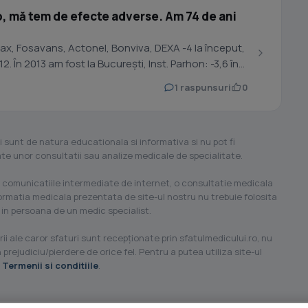
 mă tem de efecte adverse. Am 74 de ani
x, Fosavans, Actonel, Bonviva, DEXA -4 la început,
apoi -3,8, -3,7, -3,8, -3,7, -3,8, -4,1 în 2012. În 2013 am fost la București, Inst. Parhon: -3,6 în...
1 raspunsuri
0
i sunt de natura educationala si informativa si nu pot fi
ilate unor consultatii sau analize medicale de specialitate.
 comunicatiile intermediate de internet, o consultatie medicala
formatia medicala prezentata de site-ul nostru nu trebuie folosita
 in persoana de un medic specialist.
ii ale caror sfaturi sunt recepţionate prin sfatulmedicului.ro, nu
 prejudiciu/pierdere de orice fel. Pentru a putea utiliza site-ul
u
Termenii si conditiile
.