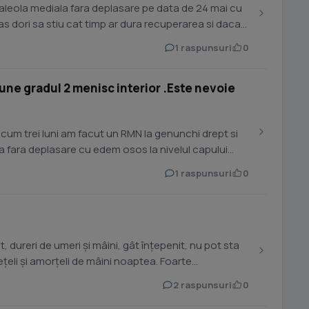
aleola mediala fara deplasare pe data de 24 mai cu
 as dori sa stiu cat timp ar dura recuperarea si daca
1 raspunsuri
0
iune gradul 2 menisc interior .Este nevoie
acum trei luni am facut un RMN la genunchi drept si
a fara deplasare cu edem osos la nivelul capului
1 raspunsuri
0
pt, dureri de umeri și mâini, gât înțepenit, nu pot sta
eli și amorțeli de mâini noaptea. Foarte...
2 raspunsuri
0