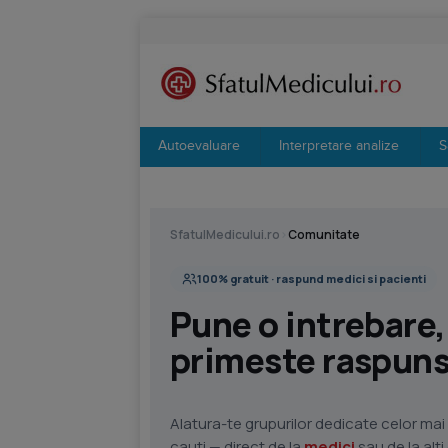
Autoevaluare
Interpretare analize
S
SfatulMedicului.ro
›
Comunitate
100% gratuit · raspund medici si pacienti
Pune o intrebare,
primeste raspunsu
Alatura-te grupurilor dedicate celor mai 
cauti — direct de la
medici
sau de la alt