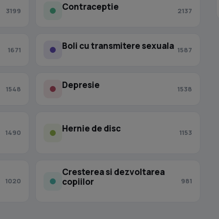
Contraceptie
3199
2137
Boli cu transmitere sexuala
1671
1587
Depresie
1548
1538
Hernie de disc
1490
1153
Cresterea si dezvoltarea
copiilor
1020
981