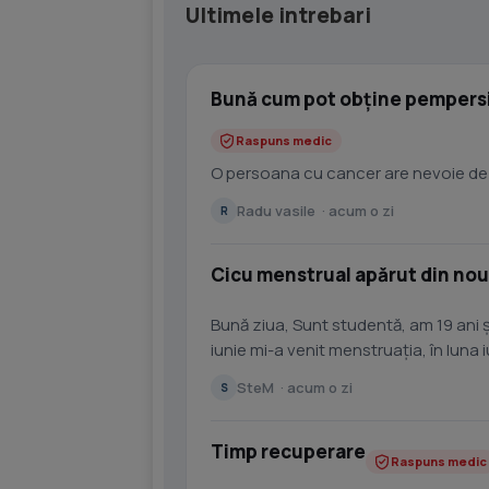
Ultimele intrebari
Bună cum pot obține pempersi
Raspuns medic
O persoana cu cancer are nevoie de
Radu vasile · acum o zi
R
Cicu menstrual apărut din nou
Bună ziua, Sunt studentă, am 19 ani ș
iunie mi-a venit menstruația, în luna 
august,...
SteM · acum o zi
S
Timp recuperare
Raspuns medic