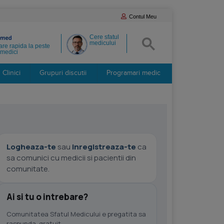
Contul Meu
Cere sfatul
medicului
re rapida la peste
medici
Clinici
Grupuri discutii
Programari medic
Logheaza-te
sau
inregistreaza-te
ca
sa comunici cu medicii si pacientii din
comunitate.
Ai si tu o intrebare?
Comunitatea Sfatul Medicului e pregatita sa
raspunda, gratuit.