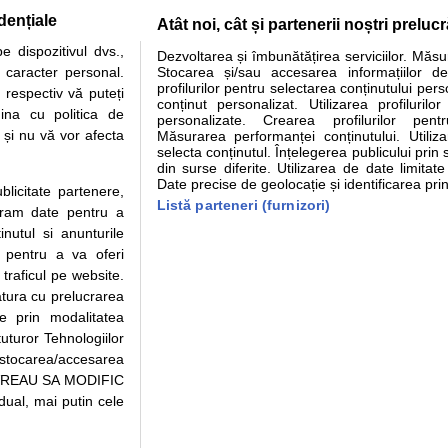
dențiale
Atât noi, cât și partenerii noștri preluc
tare analize
Specialitati medicale
Boli si afectiuni
Calculatoare
 dispozitivul dvs.,
Dezvoltarea și îmbunătățirea serviciilor. Măs
u caracter personal.
Stocarea și/sau accesarea informațiilor de
e informatii despre sanatate disponibile pe sfatulmedicului.ro au scop informativ si ed
profilurilor pentru selectarea conținutului pers
 respectiv vă puteți
analizelor medicale. Va sfatuim, ca pe langa informatia primita pe sfatulmedicului.ro s
conținut personalizat. Utilizarea profilurilor
ina cu politica de
personalizate. Crearea profilurilor pentr
ul de programari la medic Clickmed.
i și nu vă vor afecta
Măsurarea performanței conținutului. Utiliz
selecta conținutul. Înțelegerea publicului prin 
din surse diferite. Utilizarea de date limitat
Drepturile consumatorului
Parteneri
Pen
Date precise de geolocație și identificarea prin
ublicitate partenere,
Protectia consumatorilor -
Inscriere clinica
Cli
Listă parteneri (furnizori)
ucram date pentru a
ANPC
Creaza cont medic
Cau
nutul si anunturile
Solutionarea Alternativa a
Int
., pentru a va oferi
Litigiilor
Vid
 traficul pe website.
Parte din Grupul
Info consumator: 0800.080.999
Cli
atura cu prelucrarea
Formulare europene - CNAS
me
te prin modalitatea
Ministerul Sanatatii - ANMDM
uturor Tehnologiilor
a stocarea/accesarea
pe “VREAU SA MODIFIC
ual, mai putin cele
95/2018, cu sediul in Bucuresti, Bulevardul Pierre de Coubertin, Office Building,