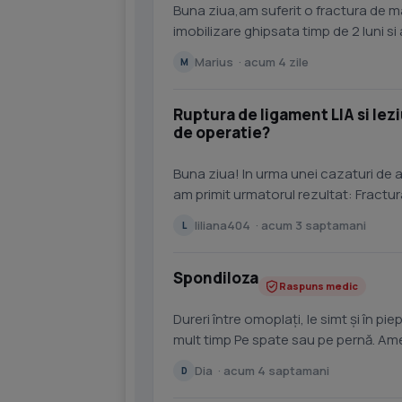
Buna ziua,am suferit o fractura de m
imobilizare ghipsata timp de 2 luni si
o pot face singur...
Marius · acum 4 zile
M
Ruptura de ligament LIA si lez
de operatie?
Buna ziua! In urma unei cazaturi de 
am primit urmatorul rezultat: Fractur
proximal al fibule i,...
liliana404 · acum 3 saptamani
L
Spondiloza
Raspuns medic
Dureri între omoplați, le simt și în pie
mult timp Pe spate sau pe pernă. Ameț
Dia · acum 4 saptamani
D