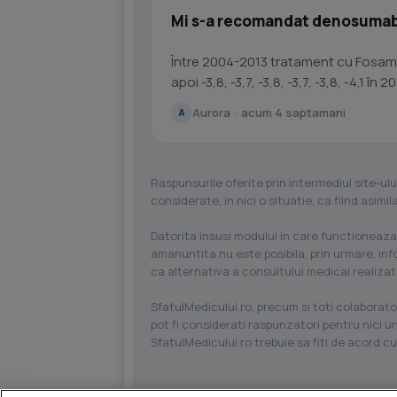
Mi s-a recomandat denosumab,
Între 2004-2013 tratament cu Fosama
Aurora · acum 4 saptamani
A
Raspunsurile oferite prin intermediul site-ulu
considerate, in nici o situatie, ca fiind asim
Datorita insusi modului in care functioneaza
amanuntita nu este posibila, prin urmare, in
ca alternativa a consultului medical realizat
SfatulMedicului.ro, precum si toti colaborator
pot fi considerati raspunzatori pentru nici un
SfatulMedicului.ro trebuie sa fiti de acord c