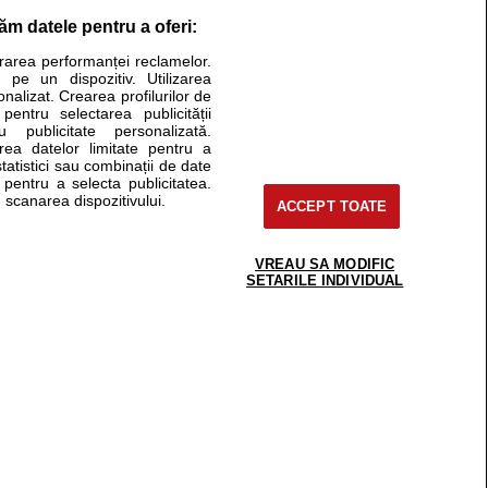
răm datele pentru a oferi:
Stiri medicale
urarea performanței reclamelor.
 pe un dispozitiv. Utilizarea
ucational. Ele nu pot substitui consultul medical direct si
onalizat. Crearea profilurilor de
a consultati fie medicul Dvs., fie unul dintre medicii pe care
 pentru selectarea publicității
u publicitate personalizată.
area datelor limitate pentru a
statistici sau combinații de date
e pentru a selecta publicitatea.
tru pacient
 scanarea dispozitivului.
ACCEPT TOATE
nici si cabinete
ta medic
reaba un medic
VREAU SA MODIFIC
support@sfatulmedicului.ro
SETARILE INDIVIDUAL
eoConsult
0374 109 268
ckmed - programari
dic
 Spatiul E6-11, etaj 6, sector 2, cod 021901