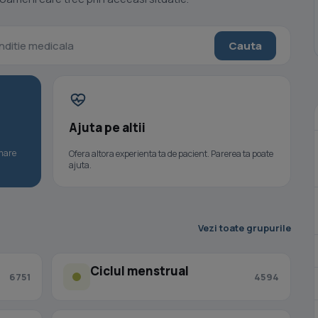
Cauta
Ajuta pe altii
umare
Ofera altora experienta ta de pacient. Parerea ta poate
ajuta.
Vezi toate grupurile
Ciclul menstrual
6751
4594