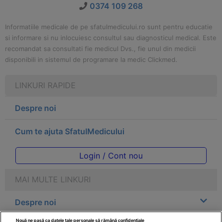
0374 109 268
Informatiile medicale de pe sfatulmedicului.ro sunt pentru educatie
si informare si nu inlocuiesc consultul sau diagnosticul medical. Este
recomandat sa consultati fie medicul Dvs., fie unul din medicii
disponibili in sistemul de programare la medic Clickmed.
LINKURI RAPIDE
Despre noi
Cum te ajuta SfatulMedicului
Login / Cont nou
MAI MULTE LINKURI
Despre noi
Nouă ne pasă ca datele tale personale să rămână confidențiale