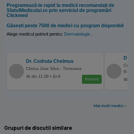
Programează-te rapid la medicii recomandați de
SfatulMedicului.ro prin serviciul de programări
Clickmed
Găsești peste 7500 de medici cu program disponibil
Alege medicul potrivit pentru:
Dermatologie
.
Dr. 
Dr. Codruta Chelmus
Centr
Clinica Jose Silva - Timisoara
B-dul
📅 din 11.08 • 👍 8
📅 di
Rezervă
Mai multi medici >
Grupuri de discutii similare