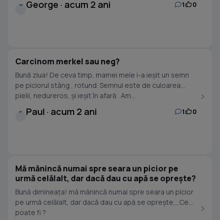
George · acum 2 ani
1
0
G
Carcinom merkel sau neg?
Bună ziua! De ceva timp, mamei mele i-a ieșit un semn
pe piciorul stâng , rotund. Semnul este de culoarea
pielii, nedureros, și ieșit în afară . Am...
Paul · acum 2 ani
1
0
P
Mă mănincă numai spre seara un picior pe
urmă celălalt, dar dacă dau cu apă se oprește?
Bună dimineața! mă mănincă numai spre seara un picior
pe urmă celălalt, dar dacă dau cu apă se oprește,,,Ce
poate fi ?