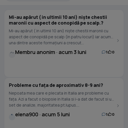
Mi-au apărut ( in ultimii 10 ani) niște chestii
maronii cu aspect de conopidă pe scalp.?
Mi-au apărut ( in ultimii 10 ani) niște chestii maronii cu
aspect de conopidă pe scalp (in patru locuri) iar acum
una dintre aceste formațiuni a crescut...
Membru anonim · acum 3 luni
1
0
Probleme cu fața de aproximativ 8-9 ani?
Nepoata mea care e plecata in Italia are probleme cu
fața. Azi a facut o biopsie in Italia si i-a dat de facut si un
set de analize, majoritatea pt.lupus....
elena900 · acum 5 luni
1
0
E