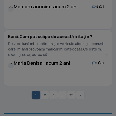
Membru anonim · acum 2 ani
4
1
Bună.Cum pot scăpa de această iritație ?
De vreo lună mi-o apărut niște vezicule albe ușor cenușii
care îmi mai provoacă mâncărimi câteodată.Ce este mai
exact și ce aș putea să...
Maria Denisa · acum 2 ani
1
0
M
1
2
3
…
79
›