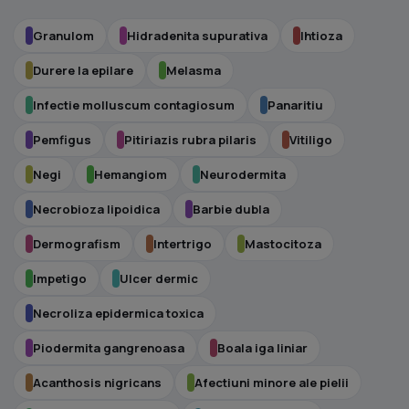
Granulom
Hidradenita supurativa
Ihtioza
Durere la epilare
Melasma
Infectie molluscum contagiosum
Panaritiu
Pemfigus
Pitiriazis rubra pilaris
Vitiligo
Negi
Hemangiom
Neurodermita
Necrobioza lipoidica
Barbie dubla
Dermografism
Intertrigo
Mastocitoza
Impetigo
Ulcer dermic
Necroliza epidermica toxica
Piodermita gangrenoasa
Boala iga liniar
Acanthosis nigricans
Afectiuni minore ale pielii