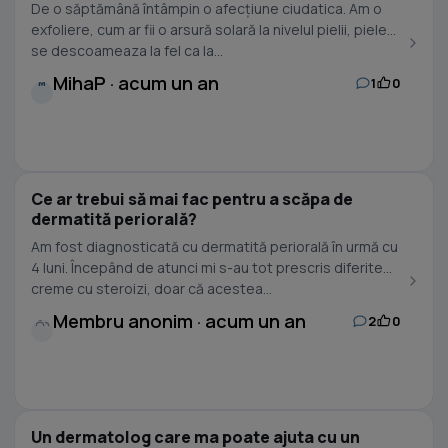
De o săptămână întâmpin o afecțiune ciudatica. Am o
exfoliere, cum ar fii o arsură solară la nivelul pielii, pielea
se descoameaza la fel ca la...
MihaP · acum un an
1
0
M
Ce ar trebui să mai fac pentru a scăpa de
dermatită periorală?
Am fost diagnosticată cu dermatită periorală în urmă cu
4 luni. Începând de atunci mi s-au tot prescris diferite
creme cu steroizi, doar că acestea...
Membru anonim · acum un an
2
0
Un dermatolog care ma poate ajuta cu un