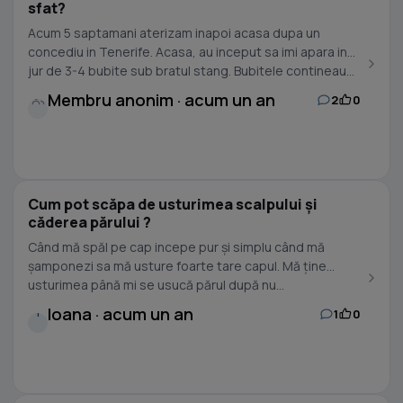
sfat?
Acum 5 saptamani aterizam inapoi acasa dupa un
concediu in Tenerife. Acasa, au inceput sa imi apara in
jur de 3-4 bubite sub bratul stang. Bubitele contineau...
Membru anonim · acum un an
2
0
Cum pot scăpa de usturimea scalpului și
căderea părului ?
Când mă spăl pe cap incepe pur și simplu când mă
șamponezi sa mă usture foarte tare capul. Mă ține
usturimea până mi se usucă părul după nu...
Ioana · acum un an
1
0
I