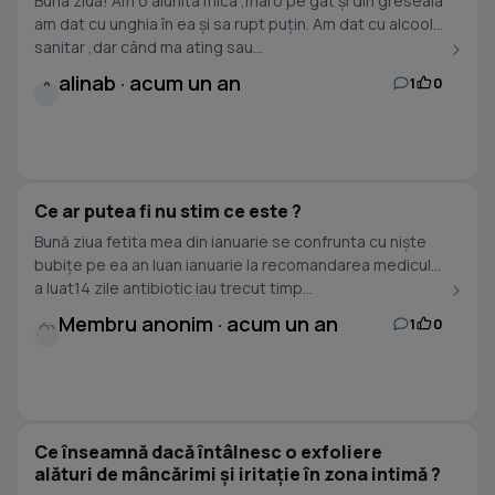
Buna ziua! Am o alunita mica ,maro pe gat și din greseala
am dat cu unghia în ea și sa rupt puțin. Am dat cu alcool
sanitar ,dar când ma ating sau...
alinab · acum un an
1
0
A
Ce ar putea fi nu stim ce este ?
Bună ziua fetita mea din ianuarie se confrunta cu niște
bubițe pe ea an luan ianuarie la recomandarea medicului
a luat14 zile antibiotic iau trecut timp...
Membru anonim · acum un an
1
0
Ce înseamnă dacă întâlnesc o exfoliere
alături de mâncărimi și iritație în zona intimă ?