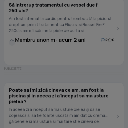
Să intrerup tratamentul cu vessel due f
250.uls?
Am fost internat la cardio pentru trombocită la piciorul
drept,am primit tratament cu Eliquis ,și Bessel Fie.F
250uls.am mîncărime la piele pe burta și...
Membru anonim · acum 2 ani
2
0
Poate sa îmi zică cineva ce am, am fost la
piscina și in aceea zi a început sa ma usture
pielea ?
In aceea zi a început sa ma usture pielea și sa se
cojeasca si sa fie foarte uscata m am dat cu crema
gălbenele si ma ustura si mai tare știe cineva ce...