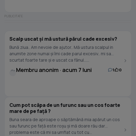
Scalp uscat și mă ustură părul cade excesiv?
Bună ziua.. Am nevoie de ajutor.. Mă ustura scalpul in
anumite zone numai și îmi cade parul excesiv.. mi sa
scurtat foarte tare și e uscat ca fânul......
Membru anonim · acum 7 luni
1
0
Cum pot scăpa de un furunc sau un cos foarte
mare de pe față ?
Buna seara de aproape o săptămână mia apărut un cos
sau furunc pe față este roșu și mă doare rău dar
problema este că mi sa umflat cu tot cu...