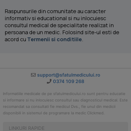
Raspunsurile din comunitate au caracter
informativ si educational si nu inlocuiesc
consultul medical de specialitate realizat in
persoana de un medic. Folosind site-ul esti de
acord cu
Termenii si conditiile
.
support@sfatulmedicului.ro
0374 109 268
Informatiile medicale de pe sfatulmedicului.ro sunt pentru educatie
si informare si nu inlocuiesc consultul sau diagnosticul medical. Este
recomandat sa consultati fie medicul Dvs., fie unul din medicii
disponibili in sistemul de programare la medic Clickmed.
LINKURI RAPIDE