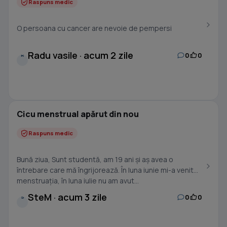
Raspuns medic
O persoana cu cancer are nevoie de pempersi
Radu vasile · acum 2 zile
0
0
R
Cicu menstrual apărut din nou
Raspuns medic
Bună ziua, Sunt studentă, am 19 ani și aș avea o
întrebare care mă îngrijorează. În luna iunie mi-a venit
menstruația, în luna iulie nu am avut...
SteM · acum 3 zile
0
0
S