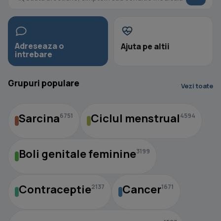
Adreseaza o
Ajuta pe altii
intrebare
Grupuri populare
Vezi toate
Sarcina
Ciclul menstrual
6751
4594
Boli genitale feminine
3199
Contraceptie
Cancer
2137
1671