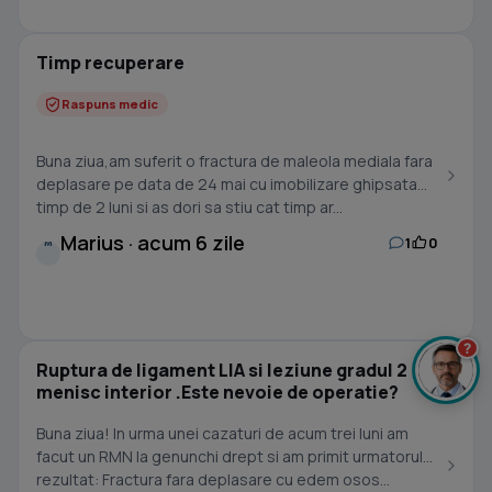
Timp recuperare
Raspuns medic
Buna ziua,am suferit o fractura de maleola mediala fara
deplasare pe data de 24 mai cu imobilizare ghipsata
timp de 2 luni si as dori sa stiu cat timp ar...
Marius · acum 6 zile
1
0
M
?
Ruptura de ligament LIA si leziune gradul 2
menisc interior .Este nevoie de operatie?
Buna ziua! In urma unei cazaturi de acum trei luni am
facut un RMN la genunchi drept si am primit urmatorul
rezultat: Fractura fara deplasare cu edem osos...