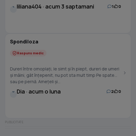
liliana404 · acum 3 saptamani
1
0
L
Spondiloza
Raspuns medic
Dureri între omoplați, le simt și în piept, dureri de umeri
și mâini, gât înțepenit, nu pot sta mult timp Pe spate
sau pe pernă. Amețeli și...
Dia · acum o luna
2
0
D