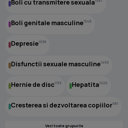
Boli cu transmitere sexuala
1587
Boli genitale masculine
1548
Depresie
1538
Disfunctii sexuale masculine
1490
Hernie de disc
Hepatita
1153
1020
Cresterea si dezvoltarea copiilor
981
Vezi toate grupurile