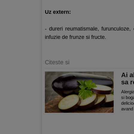
Uz extern:
- dureri reumatismale, furunculoze, 
infuzie de frunze si fructe.
Citeste si
Ai a
sa r
Alergi
si bog
delici
avand e