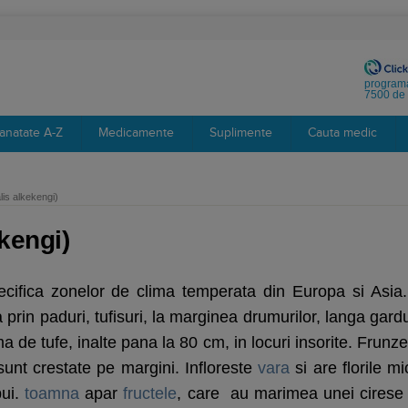
programa
7500 de 
anatate A-Z
Medicamente
Suplimente
Cauta medic
is alkekengi)
kengi)
ecifica zonelor de clima temperata din Europa si Asia.
prin paduri, tufisuri, la marginea drumurilor, langa gardu
 de tufe, inalte pana la 80 cm, in locuri insorite. Frunze
 sunt crestate pe margini. Infloreste
vara
si are florile mic
bui.
toamna
apar
fructele
, care au marimea unei cirese 