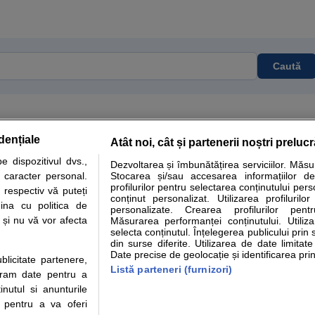
Caută
dențiale
Atât noi, cât și partenerii noștri preluc
tare analize
Specialitati medicale
Boli si afectiuni
Calculatoare
 dispozitivul dvs.,
Dezvoltarea și îmbunătățirea serviciilor. Măs
u caracter personal.
Stocarea și/sau accesarea informațiilor de
e informatii despre sanatate disponibile pe sfatulmedicului.ro au scop informativ si ed
profilurilor pentru selectarea conținutului pers
 respectiv vă puteți
analizelor medicale. Va sfatuim, ca pe langa informatia primita pe sfatulmedicului.ro s
conținut personalizat. Utilizarea profilurilor
ina cu politica de
personalizate. Crearea profilurilor pentr
ul de programari la medic Clickmed.
i și nu vă vor afecta
Măsurarea performanței conținutului. Utiliz
selecta conținutul. Înțelegerea publicului prin 
din surse diferite. Utilizarea de date limitat
Drepturile consumatorului
Parteneri
Pen
Date precise de geolocație și identificarea prin
ublicitate partenere,
Protectia consumatorilor -
Inscriere clinica
Cli
Listă parteneri (furnizori)
ucram date pentru a
ANPC
Creaza cont medic
Cau
nutul si anunturile
Solutionarea Alternativa a
Int
., pentru a va oferi
Litigiilor
Vid