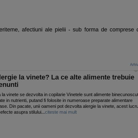
eriteme, afectiuni ale pielii - sub forma de comprese 
Arhi
lergie la vinete? La ce alte alimente trebuie
enunti
a la vinete se dezvolta in copilarie Vinetele sunt alimente binecunoscu
ate in nutrienti, putand fi folosite in numeroase preparate alimentare
oase. Din pacate, unii oameni pot dezvolta alergie la vinete, acest lucr
fecte asupra stilului...
citeste mai mult