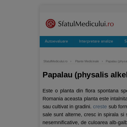
Autoevaluare
Interpretare analize
S
SfatulMedicului.ro
›
Plante Medicinale
›
Papalau (physal
Papalau (physalis alke
Este o planta din flora spontana sp
Romania aceasta planta este intalnita 
sau cultivat in gradini.
creste
sub forma
sale sunt alterne, cresc in spirala si
nesemnificative, de culoarea alb-gal