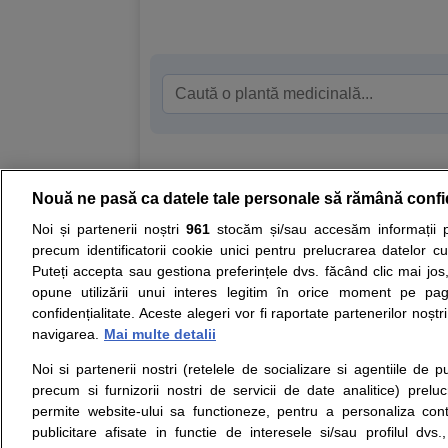
Nouă ne pasă ca datele tale personale să rămână confi
Resurse:
Autoevaluare simptome
Interpre
Noi și partenerii noștri
961
stocăm și/sau accesăm informații pe
precum identificatorii cookie unici pentru prelucrarea datelor c
Opiniile avizate ale medicilor, sfaturile si orice alt
Puteți accepta sau gestiona preferințele dvs. făcând clic mai jos,
nici diagnosticul stabilit in urma investigatiilor si 
opune utilizării unui interes legitim în orice moment pe pag
ii punem la dispozitie pentru programare in sistem
confidențialitate. Aceste alegeri vor fi raportate partenerilor noștr
navigarea.
Mai multe detalii
Despre noi
Legal
Noi si partenerii nostri (retelele de socializare si agentiile de p
Despre noi
Termeni si conditii
precum si furnizorii nostri de servicii de date analitice) prel
Contact
Politica de
permite website-ului sa functioneze, pentru a personaliza conti
Intrebari frecvente
confidentialitate
publicitare afisate in functie de interesele si/sau profilul dvs
Consultanti
Politica de cookie