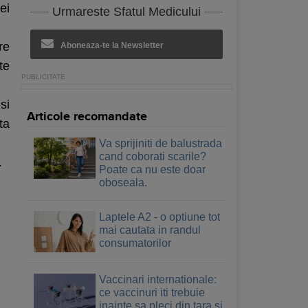
ei
Urmareste Sfatul Medicului
re
Aboneaza-te la Newsletter
te
si
Articole recomandate
ta
Va sprijiniti de balustrada
cand coborati scarile?
.
Poate ca nu este doar
oboseala.
Laptele A2 - o optiune tot
mai cautata in randul
consumatorilor
Vaccinari internationale:
ce vaccinuri iti trebuie
inainte sa pleci din tara si