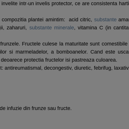
nvelite intr-un invelis protector, ce are consistenta harti
 compozitia plantei amintim: acid citric,
substante
ama
gii, zaharuri,
substante minerale
, vitamina C (in cantita
si frunzele. Fructele culese la maturitate sunt comestibile 
urilor si marmeladelor, a bomboanelor. Cand este usca
, deoarece protectia fructelor isi pastreaza culoarea.
t: antireumatismal, decongestiv, diuretic, febrifug, laxativ
de infuzie din frunze sau fructe.