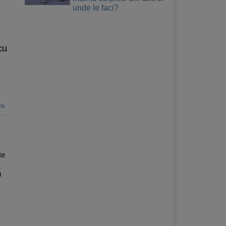
unde le faci?
cu
va
te
u