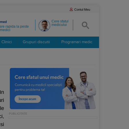
Contul Meu
Cere sfatul
medicului
re rapida la peste
medici
Clinici
Grupuri discutii
Programari medic
In
ri
le
i,
si