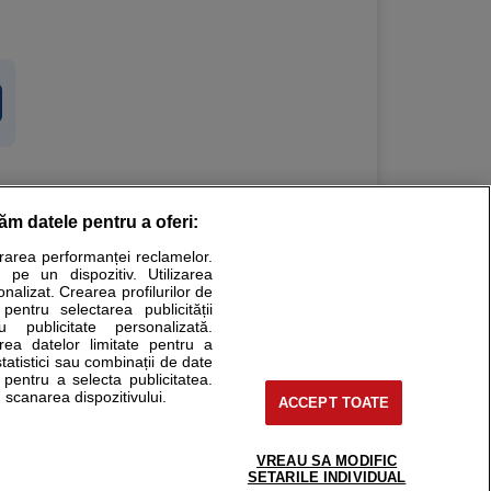
răm datele pentru a oferi:
Stiri medicale
urarea performanței reclamelor.
 pe un dispozitiv. Utilizarea
ucational. Ele nu pot substitui consultul medical direct si
onalizat. Crearea profilurilor de
a consultati fie medicul Dvs., fie unul dintre medicii pe care
 pentru selectarea publicității
u publicitate personalizată.
area datelor limitate pentru a
statistici sau combinații de date
e pentru a selecta publicitatea.
tru pacient
 scanarea dispozitivului.
ACCEPT TOATE
nici si cabinete
ta medic
reaba un medic
VREAU SA MODIFIC
support@sfatulmedicului.ro
SETARILE INDIVIDUAL
eoConsult
0374 109 268