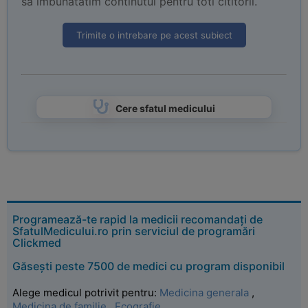
sa imbunatatim continutul pentru toti cititorii.
Trimite o intrebare pe acest subiect
Cere sfatul medicului
Programează-te rapid la medicii recomandați de
SfatulMedicului.ro prin serviciul de programări
Clickmed
Găsești peste 7500 de medici cu program disponibil
Alege medicul potrivit pentru:
Medicina generala
,
Medicina de familie
,
Ecografie
.