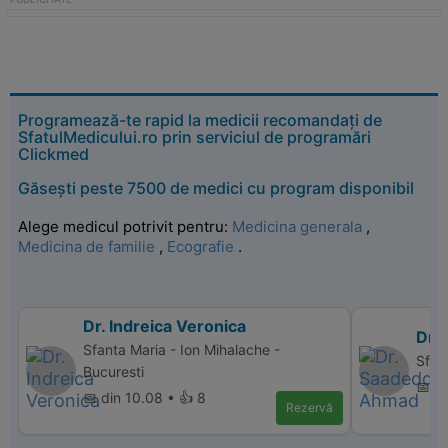
Programează-te rapid la medicii recomandați de
SfatulMedicului.ro prin serviciul de programări
Clickmed
Găsești peste 7500 de medici cu program disponibil
Alege medicul potrivit pentru:
Medicina generala
,
Medicina de familie
,
Ecografie
.
Dr. Indreica Veronica
Dr.
Sfanta Maria - Ion Mihalache -
Sfan
Bucuresti
📅 di
📅 din 10.08 • 👍 8
Rezervă