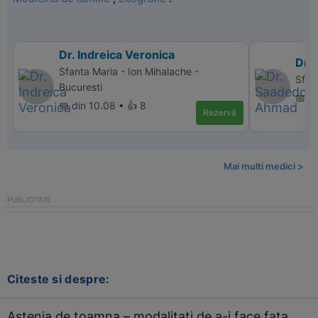
Dr. Indreica Veronica
Dr.
Sfanta Maria - Ion Mihalache -
Sfan
Bucuresti
📅 di
📅 din 10.08 • 👍 8
Rezervă
Mai multi medici >
Citeste si despre:
Astenia de toamna – modalitati de a-i face fata