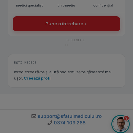
medici specialiști
timp mediu
confidențial
Pune o întrebare
EȘTI MEDIC?
Înregistrează-te și ajută pacienții să te găsească mai
ușor.
Creează profil
support@sfatulmedicului.ro
?
0374 109 268