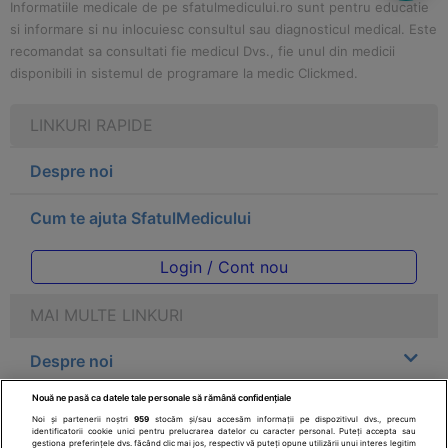
Informatiile medicale de pe sfatulmedicului.ro sunt pentru educatie
si informare si nu inlocuiesc consultul sau diagnosticul medical. Este
recomandat sa consultati fie medicul Dvs., fie unul din medicii
disponibili in sistemul de programare la medic Clickmed.
LINKURI RAPIDE
Despre noi
Cum te ajuta SfatulMedicului
Login / Cont nou
MAI MULTE LINKURI
Despre noi
Nouă ne pasă ca datele tale personale să rămână confidențiale
Legal
Noi și partenerii noștri
959
stocăm și/sau accesăm informații pe dispozitivul dvs., precum
identificatorii cookie unici pentru prelucrarea datelor cu caracter personal. Puteți accepta sau
gestiona preferințele dvs. făcând clic mai jos, respectiv vă puteți opune utilizării unui interes legitim