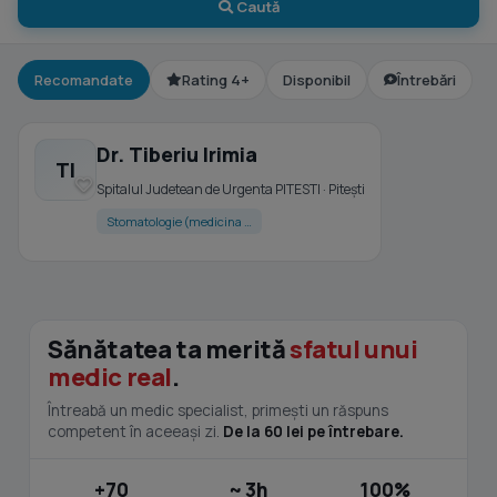
Caută
Recomandate
Rating 4+
Disponibil
Întrebări
Dr. Tiberiu Irimia
TI
Spitalul Judetean de Urgenta PITESTI · Piteşti
Stomatologie (medicina …
Sănătatea ta merită
sfatul unui
medic real
.
Întreabă un medic specialist, primești un răspuns
competent în aceeași zi.
De la 60 lei pe întrebare.
+70
~ 3h
100%