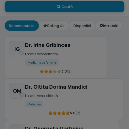
Caută
Recomandate
Rating 4+
Disponibil
Întrebări
Dr. Irina Gribincea
IG
Locație nespecificată
Medicina de familie
3.0
(2)
Dr. Oltita Dorina Mandici
OM
Locație nespecificată
Pediatrie
5.0
(2)
Dr. Georgeta Martiniuc