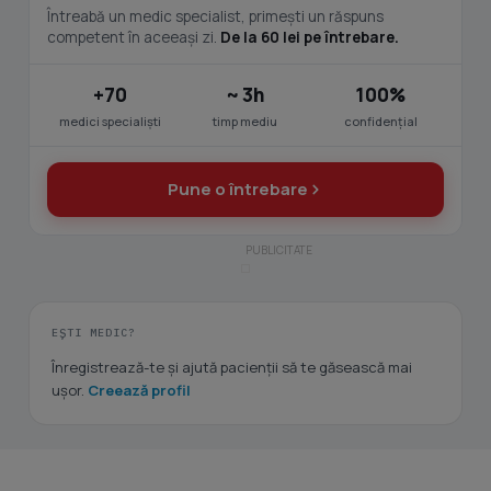
Întreabă un medic specialist, primești un răspuns
competent în aceeași zi.
De la 60 lei pe întrebare.
+70
~ 3h
100%
medici specialiști
timp mediu
confidențial
Pune o întrebare
EȘTI MEDIC?
Înregistrează-te și ajută pacienții să te găsească mai
ușor.
Creează profil