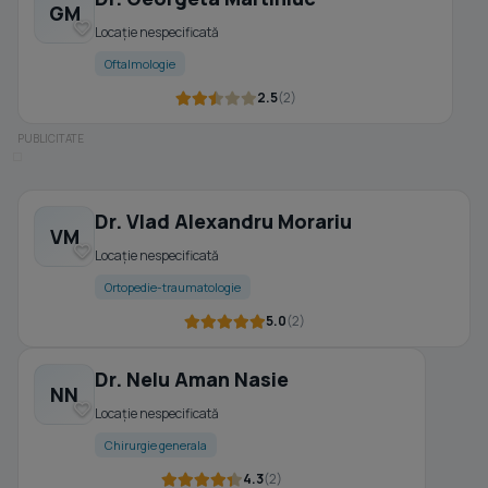
GM
Locație nespecificată
Oftalmologie
2.5
(2)
Dr. Vlad Alexandru Morariu
VM
Locație nespecificată
Ortopedie-traumatologie
5.0
(2)
Dr. Nelu Aman Nasie
NN
Locație nespecificată
Chirurgie generala
4.3
(2)