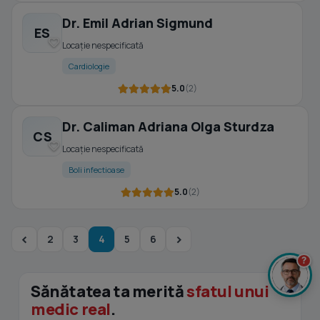
Dr. Emil Adrian Sigmund
ES
Locație nespecificată
Cardiologie
5.0
(2)
Dr. Caliman Adriana Olga Sturdza
CS
Locație nespecificată
Boli infectioase
5.0
(2)
2
3
4
5
6
?
Sănătatea ta merită
sfatul unui
medic real
.