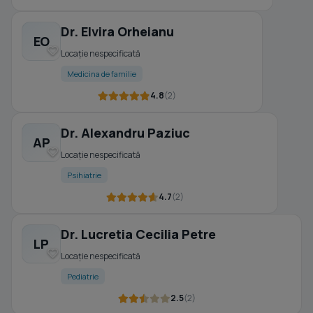
Dr. Elvira Orheianu
EO
Locație nespecificată
Medicina de familie
4.8
(2)
Dr. Alexandru Paziuc
AP
Locație nespecificată
Psihiatrie
4.7
(2)
Dr. Lucretia Cecilia Petre
LP
Locație nespecificată
Pediatrie
2.5
(2)