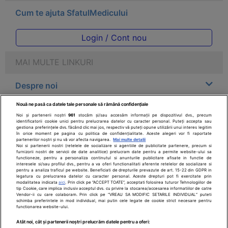
Cum te ajuta SfatulMedicului
Login / Cont nou
MAI MULTE LINKURI
Despre noi
Nouă ne pasă ca datele tale personale să rămână confidențiale
Legal
Noi și partenerii noștri
961
stocăm și/sau accesăm informații pe dispozitivul dvs., precum
identificatorii cookie unici pentru prelucrarea datelor cu caracter personal. Puteți accepta sau
gestiona preferințele dvs. făcând clic mai jos, respectiv vă puteți opune utilizării unui interes legitim
Drepturile consumatorului
în orice moment pe pagina cu politica de confidențialitate. Aceste alegeri vor fi raportate
partenerilor noștri și nu vă vor afecta navigarea.
Mai multe detalii
Noi si partenerii nostri (retelele de socializare si agentiile de publicitate partenere, precum si
furnizorii nostri de servicii de date analitice) prelucram date pentru a permite website-ului sa
Parteneri
functioneze, pentru a personaliza continutul si anunturile publicitare afisate in functie de
interesele si/sau profilul dvs., pentru a va oferi functionalitati aferente retelelor de socializare si
pentru a analiza traficul pe website. Beneficiati de drepturile prevazute de art. 15-22 din GDPR in
legatura cu prelucrarea datelor cu caracter personal. Aceste drepturi pot fi exercitate prin
Pentru pacient
modalitatea indicata
aici
. Prin click pe “ACCEPT TOATE”, acceptati folosirea tuturor Tehnologiilor de
tip Cookie, care implica inclusiv acceptul dvs. cu privire la stocarea/accesarea informatiilor de catre
Vendor-ii cu care colaboram. Prin click pe “VREAU SA MODIFIC SETARILE INDIVIDUAL” puteti
schimba preferintele in mod individual, mai putin cele legate de cookie strict necesare pentru
functionarea website-ului.
Atât noi, cât și partenerii noștri prelucrăm datele pentru a oferi: