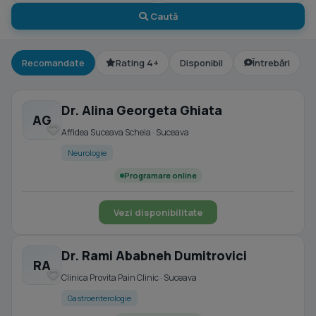
Caută
Recomandate
Rating 4+
Disponibil
Întrebări
Dr. Alina Georgeta Ghiata
AG
Affidea Suceava Scheia · Suceava
Neurologie
Programare online
Vezi disponibilitate
Dr. Rami Ababneh Dumitrovici
RA
Clinica Provita Pain Clinic · Suceava
Gastroenterologie