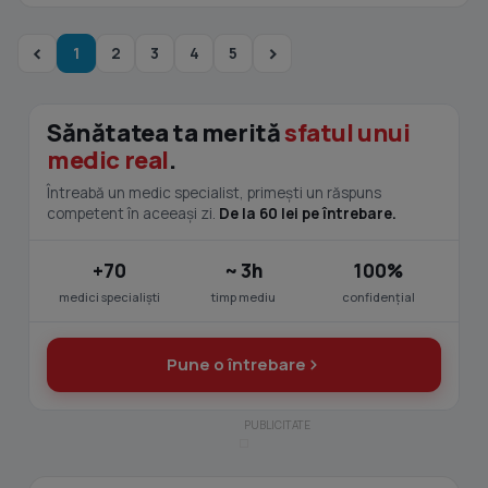
1
2
3
4
5
Sănătatea ta merită
sfatul unui
medic real
.
Întreabă un medic specialist, primești un răspuns
competent în aceeași zi.
De la 60 lei pe întrebare.
+70
~ 3h
100%
medici specialiști
timp mediu
confidențial
Pune o întrebare