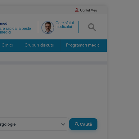
Contul Meu
Cere sfatul
medicului
re rapida la peste
medici
Clinici
Grupuri discutii
Programari medic
Caută