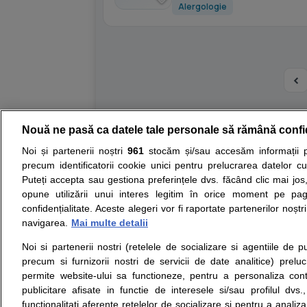
Alergologie
Nouă ne pasă ca datele tale personale să rămână confi
Resurse:
Autoevaluare simptome
Interpre
Noi și partenerii noștri
961
stocăm și/sau accesăm informații pe
precum identificatorii cookie unici pentru prelucrarea datelor c
Opiniile avizate ale medicilor, sfaturile si orice alt
Puteți accepta sau gestiona preferințele dvs. făcând clic mai jos,
nici diagnosticul stabilit in urma investigatiilor si 
opune utilizării unui interes legitim în orice moment pe pag
ii punem la dispozitie pentru programare in sistem
confidențialitate. Aceste alegeri vor fi raportate partenerilor noștr
navigarea.
Mai multe detalii
Despre noi
Legal
Noi si partenerii nostri (retelele de socializare si agentiile de p
Despre noi
Termeni si conditii
precum si furnizorii nostri de servicii de date analitice) prel
Contact
Politica de
permite website-ului sa functioneze, pentru a personaliza conti
Intrebari frecvente
confidentialitate
publicitare afisate in functie de interesele si/sau profilul dvs
Consultanti
Politica de cookie
functionalitati aferente retelelor de socializare si pentru a analiza