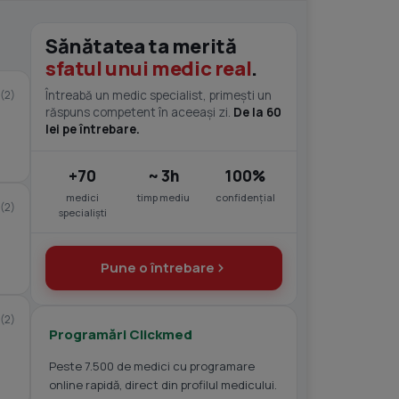
Sănătatea ta merită
sfatul unui medic real
.
(2)
Întreabă un medic specialist, primești un
răspuns competent în aceeași zi.
De la 60
lei pe întrebare.
+70
~ 3h
100%
medici
timp mediu
confidențial
(2)
specialiști
Pune o întrebare
(2)
Programări Clickmed
Peste 7.500 de medici cu programare
online rapidă, direct din profilul medicului.