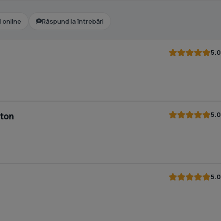
l online
Răspund la întrebări
5.0
5.0
rton
5.0