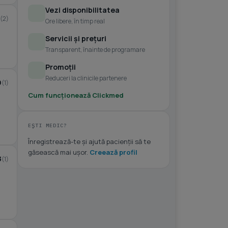
Vezi disponibilitatea
(2)
Ore libere, în timp real
Servicii și prețuri
Transparent, înainte de programare
Promoții
Reduceri la clinicile partenere
0
(1)
Cum funcționează Clickmed
EȘTI MEDIC?
Înregistrează-te și ajută pacienții să te
găsească mai ușor.
Creează profil
3
(1)