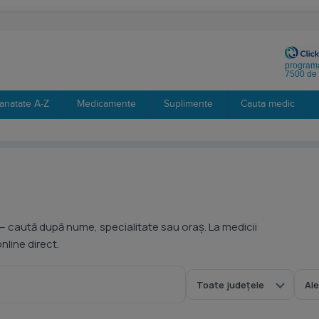
programa
7500 de 
anatate A-Z
Medicamente
Suplimente
Cauta medic
— caută după nume, specialitate sau oraș. La medicii
line direct.