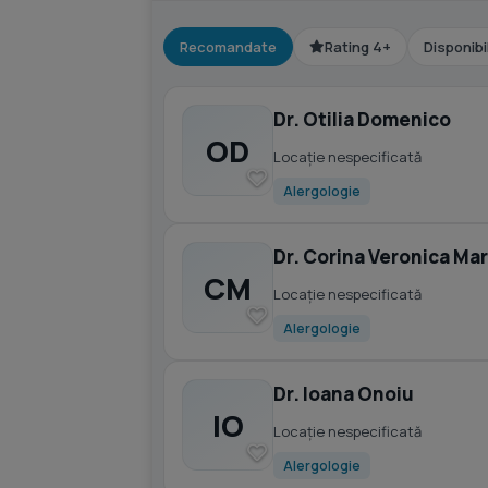
Recomandate
Rating 4+
Disponibi
Dr. Otilia Domenico
OD
Locație nespecificată
Alergologie
Dr. Corina Veronica Ma
CM
Locație nespecificată
Alergologie
Dr. Ioana Onoiu
IO
Locație nespecificată
Alergologie