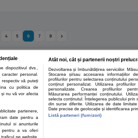
4
5
6
7
8
dențiale
Atât noi, cât și partenerii noștri preluc
tare analize
Specialitati medicale
Boli si afectiuni
Calculatoare
 dispozitivul dvs.,
Dezvoltarea și îmbunătățirea serviciilor. Măs
u caracter personal.
Stocarea și/sau accesarea informațiilor de
e informatii despre sanatate disponibile pe sfatulmedicului.ro au scop informativ si ed
profilurilor pentru selectarea conținutului pers
 respectiv vă puteți
analizelor medicale. Va sfatuim, ca pe langa informatia primita pe sfatulmedicului.ro s
conținut personalizat. Utilizarea profilurilor
ina cu politica de
personalizate. Crearea profilurilor pentr
ul de programari la medic Clickmed.
i și nu vă vor afecta
Măsurarea performanței conținutului. Utiliz
selecta conținutul. Înțelegerea publicului prin 
din surse diferite. Utilizarea de date limitat
Drepturile consumatorului
Parteneri
Pen
Date precise de geolocație și identificarea prin
ublicitate partenere,
Protectia consumatorilor -
Inscriere clinica
Cli
Listă parteneri (furnizori)
ucram date pentru a
ANPC
Creaza cont medic
Cau
nutul si anunturile
Solutionarea Alternativa a
Int
., pentru a va oferi
Litigiilor
Vid
 traficul pe website.
Parte din Grupul