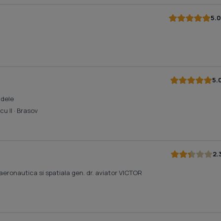
5.0
5.
idele
cu II
· Brasov
2.
aeronautica si spatiala gen. dr. aviator VICTOR