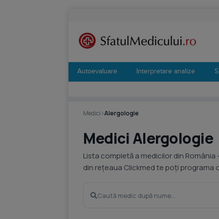
Autoevaluare
Interpretare analize
S
Medici
›
Alergologie
Medici Alergologie
Lista completă a medicilor din România 
din rețeaua Clickmed te poți programa on