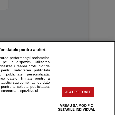
răm datele pentru a oferi:
Stiri medicale
urarea performanței reclamelor.
 pe un dispozitiv. Utilizarea
ucational. Ele nu pot substitui consultul medical direct si
onalizat. Crearea profilurilor de
a consultati fie medicul Dvs., fie unul dintre medicii pe care
 pentru selectarea publicității
u publicitate personalizată.
area datelor limitate pentru a
statistici sau combinații de date
e pentru a selecta publicitatea.
tru pacient
 scanarea dispozitivului.
ACCEPT TOATE
nici si cabinete
ta medic
reaba un medic
VREAU SA MODIFIC
support@sfatulmedicului.ro
SETARILE INDIVIDUAL
eoConsult
0374 109 268