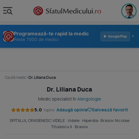
Programează-te rapid la medic
×
▶ GooglePlay
Peste 7000 de medici
Caută medic
›
Dr. Liliana Duca
Dr. Liliana Duca
Medic specialist în
Alergologie
5.0
Adaugă opinie
Salvează favorit
· 1 opinii
SPITALUL ORASENESC VIDELE
· Videle ·
Hiperdia- Brasov Nicolae
Titulescu II
· Brasov