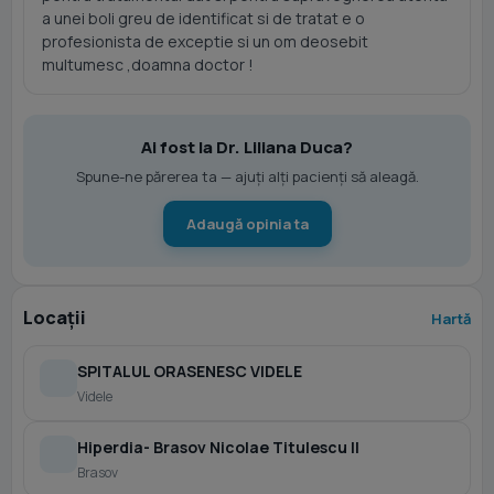
a unei boli greu de identificat si de tratat e o
profesionista de exceptie si un om deosebit
multumesc ,doamna doctor !
Ai fost la Dr. Liliana Duca?
Spune-ne părerea ta — ajuți alți pacienți să aleagă.
Adaugă opinia ta
Locații
Hartă
SPITALUL ORASENESC VIDELE
Videle
Hiperdia- Brasov Nicolae Titulescu II
Brasov