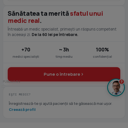
Sănătatea ta merită
sfatul unui
medic real
.
Întreabă un medic specialist, primești un răspuns competent
în aceeași zi.
De la 60 lei pe întrebare.
+70
~ 3h
100%
medici specialiști
timp mediu
confidențial
Pune o întrebare
?
EȘTI MEDIC?
Înregistrează-te și ajută pacienții să te găsească mai ușor.
Creează profil