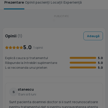
Prezentare
Opinii pacienți
Locații
Experiență
Opinii
(1)
Adaugă
5.0
· 1 opinii
Explică cauza și tratamentul
5.0
Răspunde la întrebări suplimentare
5.0
L-ai recomanda unui prieten
5.0
stanescu
S
13 ani si 8 luni
Sunt pacienta doamnei doctor si ii sunt recunoscatoare
pentru tratamentul dat si pentru supravegherea atenta