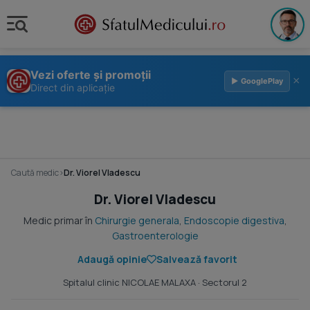
Vezi oferte și promoții
×
▶ GooglePlay
Direct din aplicație
Caută medic
›
Dr. Viorel Vladescu
Dr. Viorel Vladescu
Medic primar în
Chirurgie generala
,
Endoscopie digestiva
,
Gastroenterologie
Adaugă opinie
Salvează favorit
Spitalul clinic NICOLAE MALAXA
· Sectorul 2