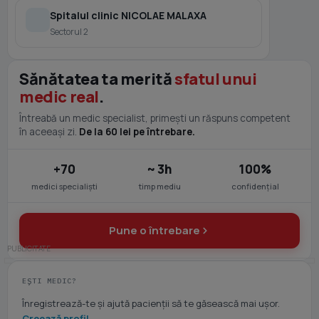
Spitalul clinic NICOLAE MALAXA
Sectorul 2
Sănătatea ta merită
sfatul unui
medic real
.
Întreabă un medic specialist, primești un răspuns competent
în aceeași zi.
De la 60 lei pe întrebare.
+70
~ 3h
100%
medici specialiști
timp mediu
confidențial
Pune o întrebare
EȘTI MEDIC?
Înregistrează-te și ajută pacienții să te găsească mai ușor.
Creează profil