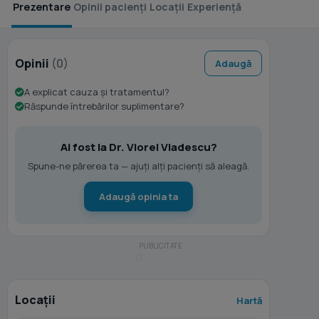
Prezentare
Opinii pacienți
Locații
Experiență
Opinii
(0)
Adaugă
A explicat cauza și tratamentul?
Răspunde întrebărilor suplimentare?
Ai fost la Dr. Viorel Vladescu?
Spune-ne părerea ta — ajuți alți pacienți să aleagă.
Adaugă opinia ta
Locații
Hartă