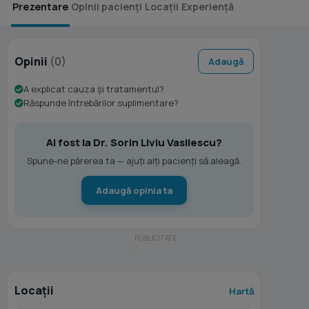
Prezentare
Opinii pacienți
Locații
Experiență
Opinii
(0)
Adaugă
A explicat cauza și tratamentul?
Răspunde întrebărilor suplimentare?
Ai fost la Dr. Sorin Liviu Vasilescu?
Spune-ne părerea ta — ajuți alți pacienți să aleagă.
Adaugă opinia ta
Locații
Hartă