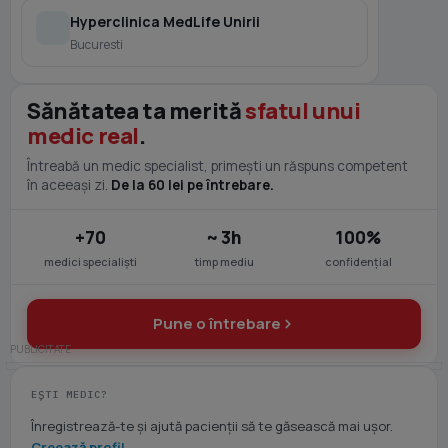
Hyperclinica MedLife Unirii
Bucuresti
Sănătatea ta merită
sfatul unui
medic real
.
Întreabă un medic specialist, primești un răspuns competent
în aceeași zi.
De la 60 lei pe întrebare.
+70
~ 3h
100%
medici specialiști
timp mediu
confidențial
Pune o întrebare
EȘTI MEDIC?
Înregistrează-te și ajută pacienții să te găsească mai ușor.
Creează profil