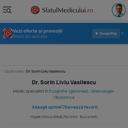
Vezi oferte și promoții
×
▶ GooglePlay
Direct din aplicație
Caută medic
›
Dr. Sorin Liviu Vasilescu
Dr. Sorin Liviu Vasilescu
Medic specialist în
Ecografie (generala)
,
Ginecologie-
Obstetrica
Adaugă opinie
Salvează favorit
Hyperclinica MedLife Unirii
· Bucuresti