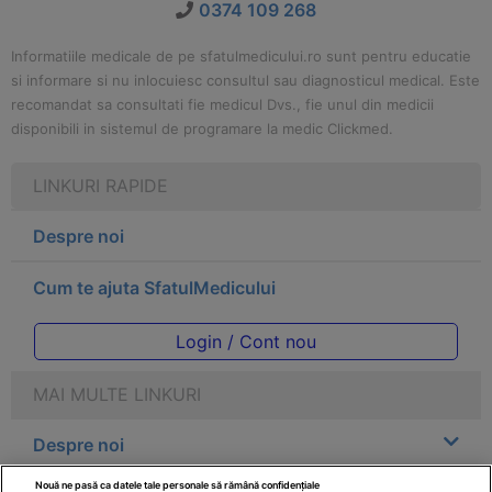
0374 109 268
Informatiile medicale de pe sfatulmedicului.ro sunt pentru educatie
si informare si nu inlocuiesc consultul sau diagnosticul medical. Este
recomandat sa consultati fie medicul Dvs., fie unul din medicii
disponibili in sistemul de programare la medic Clickmed.
LINKURI RAPIDE
Despre noi
Cum te ajuta SfatulMedicului
Login / Cont nou
MAI MULTE LINKURI
Despre noi
Nouă ne pasă ca datele tale personale să rămână confidențiale