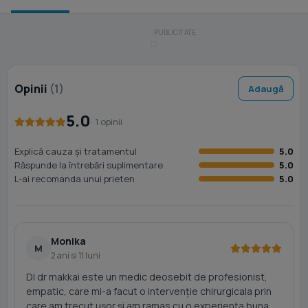
Opinii
(1)
Adaugă
5.0
· 1 opinii
Explică cauza și tratamentul
5.0
Răspunde la întrebări suplimentare
5.0
L-ai recomanda unui prieten
5.0
Monika
M
2 ani si 11 luni
Dl dr makkai este un medic deosebit de profesionist,
empatic, care mi-a facut o intervenție chirurgicala prin
care am trecut ușor și am ramas cu o experiența buna,