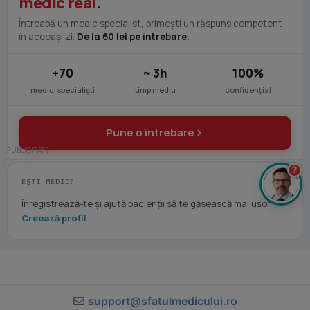
medic real
.
Întreabă un medic specialist, primești un răspuns competent
în aceeași zi.
De la 60 lei pe întrebare.
+70
~ 3h
100%
medici specialiști
timp mediu
confidențial
Pune o întrebare
?
EȘTI MEDIC?
Înregistrează-te și ajută pacienții să te găsească mai ușor.
Creează profil
support@sfatulmedicului.ro