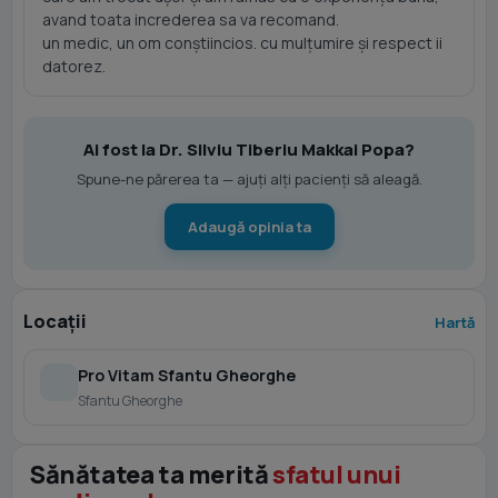
avand toata increderea sa va recomand.
un medic, un om conștiincios. cu mulțumire și respect ii
datorez.
Ai fost la Dr. Silviu Tiberiu Makkai Popa?
Spune-ne părerea ta — ajuți alți pacienți să aleagă.
Adaugă opinia ta
Locații
Hartă
Pro Vitam Sfantu Gheorghe
Sfantu Gheorghe
Sănătatea ta merită
sfatul unui