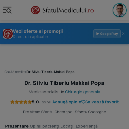
Vezi oferte și promoții
×
▶ GooglePlay
Direct din aplicație
Caută medic
›
Dr. Silviu Tiberiu Makkai Popa
Dr. Silviu Tiberiu Makkai Popa
Medic specialist în
Chirurgie generala
5.0
Adaugă opinie
Salvează favorit
· 1 opinii
Pro Vitam Sfantu Gheorghe
· Sfantu Gheorghe
Prezentare
Opinii pacienți
Locații
Experiență