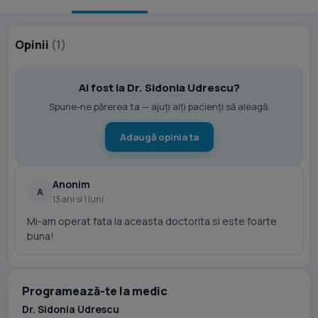
Opinii
(1)
Ai fost la Dr. Sidonia Udrescu?
Spune-ne părerea ta — ajuți alți pacienți să aleagă.
Adaugă opinia ta
Anonim
A
13 ani si 1 luni
Mi-am operat fata la aceasta doctorita si este foarte
buna!
Programează-te la medic
Dr. Sidonia Udrescu