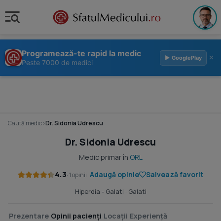
Programează-te rapid la medic
×
▶ GooglePlay
Peste 7000 de medici
Caută medic
›
Dr. Sidonia Udrescu
Dr. Sidonia Udrescu
Medic primar în
ORL
4.3
Adaugă opinie
Salvează favorit
· 1 opinii
Hiperdia - Galati
· Galati
Prezentare
Opinii pacienți
Locații
Experiență