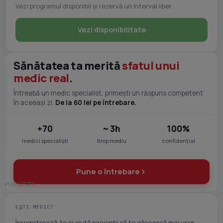
Vezi programul disponibil și rezervă un interval liber.
Vezi disponibilitate
Sănătatea ta merită
sfatul unui
medic real
.
Întreabă un medic specialist, primești un răspuns competent
în aceeași zi.
De la 60 lei pe întrebare.
+70
~ 3h
100%
medici specialiști
timp mediu
confidențial
Pune o întrebare
EȘTI MEDIC?
Înregistrează-te și ajută pacienții să te găsească mai ușor.