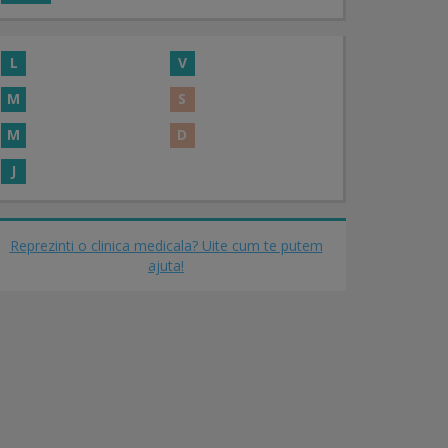
L
V
M
S
M
D
J
Reprezinti o clinica medicala? Uite cum te putem
ajuta!