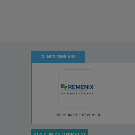
CLINICI SIMILARE
Remenix Crizantemelor
AI O CLINICA MEDICALA?