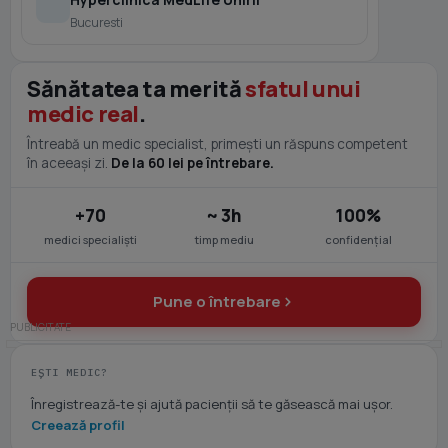
Bucuresti
Sănătatea ta merită
sfatul unui
medic real
.
Întreabă un medic specialist, primești un răspuns competent
în aceeași zi.
De la 60 lei pe întrebare.
+70
~ 3h
100%
medici specialiști
timp mediu
confidențial
Pune o întrebare
EȘTI MEDIC?
Înregistrează-te și ajută pacienții să te găsească mai ușor.
Creează profil