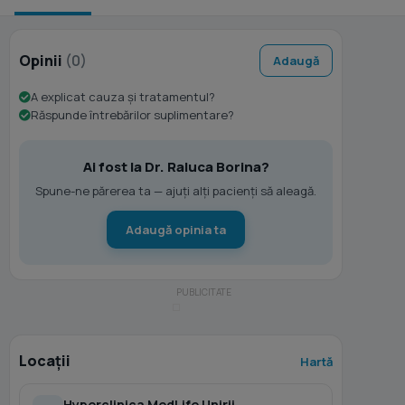
Opinii
(0)
Adaugă
A explicat cauza și tratamentul?
Răspunde întrebărilor suplimentare?
Ai fost la Dr. Raluca Borina?
Spune-ne părerea ta — ajuți alți pacienți să aleagă.
Adaugă opinia ta
Locații
Hartă
Hyperclinica MedLife Unirii