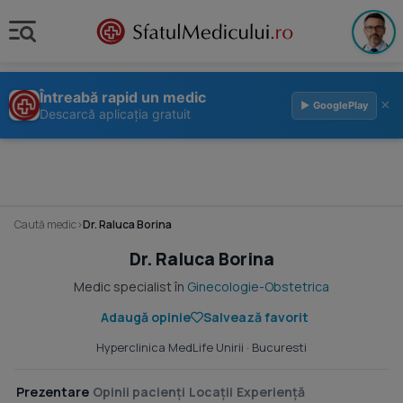
Întreabă rapid un medic
×
▶ GooglePlay
Descarcă aplicația gratuit
Caută medic
›
Dr. Raluca Borina
Dr. Raluca Borina
Medic specialist în
Ginecologie-Obstetrica
Adaugă opinie
Salvează favorit
Hyperclinica MedLife Unirii
· Bucuresti
Prezentare
Opinii pacienți
Locații
Experiență