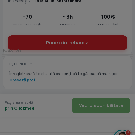
în aceeași zi.
De la 60 lei pe întrebare.
+70
~ 3h
100%
medici specialiști
timp mediu
confidențial
Pune o întrebare
EȘTI MEDIC?
Înregistrează-te și ajută pacienții să te găsească mai ușor.
Creează profil
Programare rapidă
Vezi disponibilitate
prin Clickmed
?