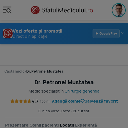
Vezi oferte și promoții
×
▶ GooglePlay
Direct din aplicație
Caută medic
›
Dr. Petronel Mustatea
Dr. Petronel Mustatea
Medic specialist în
Chirurgie generala
4.7
Adaugă opinie
Salvează favorit
· 1 opinii
Clinica Vascularte
· Bucuresti
Prezentare
Opinii pacienți
Locații
Experiență