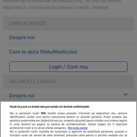
recomandat sa consultati fie medicul Dvs., fie unul din medicii
disponibili in sistemul de programare la medic Clickmed.
LINKURI RAPIDE
Despre noi
Cum te ajuta SfatulMedicului
Login / Cont nou
MAI MULTE LINKURI
Despre noi
Nouă ne pasă ca datele tale personale să rămână confidențiale
Legal
Noi și partenerii noștri
959
stocăm și/sau accesăm informații pe dispozitivul dvs., precum
identificatorii cookie unici pentru prelucrarea datelor cu caracter personal. Puteți accepta sau
gestiona preferințele dvs. făcând clic mai jos, respectiv vă puteți opune utilizării unui interes legitim
Drepturile consumatorului
în orice moment pe pagina cu politica de confidențialitate. Aceste alegeri vor fi raportate
partenerilor noștri și nu vă vor afecta navigarea.
Mai multe detalii
Noi si partenerii nostri (retelele de socializare si agentiile de publicitate partenere, precum si
furnizorii nostri de servicii de date analitice) prelucram date pentru a permite website-ului sa