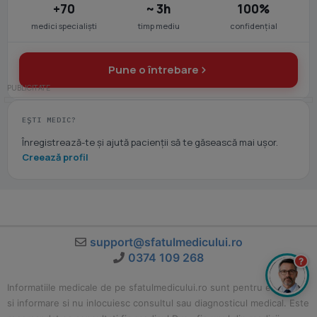
+70
~ 3h
100%
medici specialiști
timp mediu
confidențial
Pune o întrebare
EȘTI MEDIC?
Înregistrează-te și ajută pacienții să te găsească mai ușor.
Creează profil
support@sfatulmedicului.ro
0374 109 268
?
Informatiile medicale de pe sfatulmedicului.ro sunt pentru educatie
si informare si nu inlocuiesc consultul sau diagnosticul medical. Este