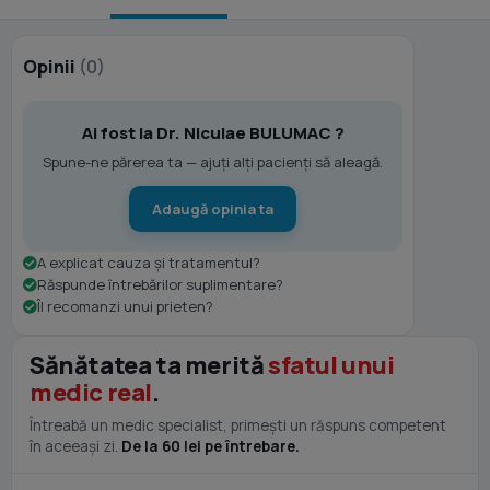
Opinii
(0)
Ai fost la Dr. Niculae BULUMAC ?
Spune-ne părerea ta — ajuți alți pacienți să aleagă.
Adaugă opinia ta
A explicat cauza și tratamentul?
Răspunde întrebărilor suplimentare?
Îl recomanzi unui prieten?
Sănătatea ta merită
sfatul unui
medic real
.
Întreabă un medic specialist, primești un răspuns competent
în aceeași zi.
De la 60 lei pe întrebare.