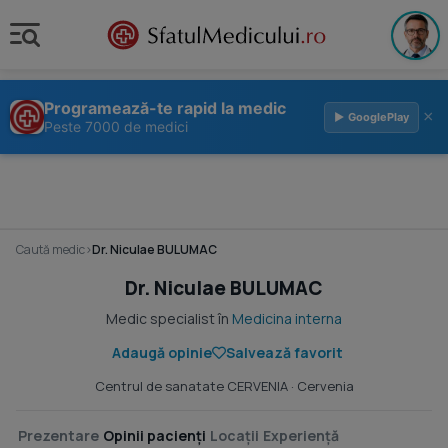
Programează-te rapid la medic
×
▶ GooglePlay
Peste 7000 de medici
Caută medic
›
Dr. Niculae BULUMAC
Dr. Niculae BULUMAC
Medic specialist în
Medicina interna
Adaugă opinie
Salvează favorit
Centrul de sanatate CERVENIA
· Cervenia
Prezentare
Opinii pacienți
Locații
Experiență