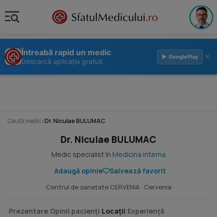
Întreabă rapid un medic
×
▶ GooglePlay
Descarcă aplicația gratuit
Caută medic
›
Dr. Niculae BULUMAC
Dr. Niculae BULUMAC
Medic specialist în
Medicina interna
Adaugă opinie
Salvează favorit
Centrul de sanatate CERVENIA
· Cervenia
Prezentare
Opinii pacienți
Locații
Experiență