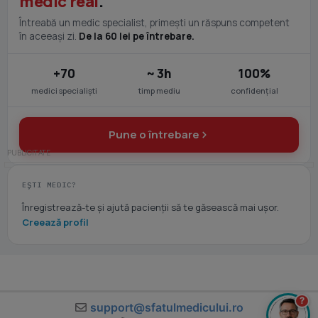
medic real
.
Întreabă un medic specialist, primești un răspuns competent
în aceeași zi.
De la 60 lei pe întrebare.
+70
~ 3h
100%
medici specialiști
timp mediu
confidențial
Pune o întrebare
EȘTI MEDIC?
Înregistrează-te și ajută pacienții să te găsească mai ușor.
Creează profil
?
support@sfatulmedicului.ro