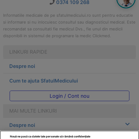
0374 109 268
Informatiile medicale de pe sfatulmedicului.ro sunt pentru educatie
si informare si nu inlocuiesc consultul sau diagnosticul medical. Este
recomandat sa consultati fie medicul Dvs., fie unul din medicii
disponibili in sistemul de programare la medic Clickmed.
LINKURI RAPIDE
Despre noi
Cum te ajuta SfatulMedicului
Login / Cont nou
MAI MULTE LINKURI
Despre noi
Nouă ne pasă ca datele tale personale să rămână confidențiale