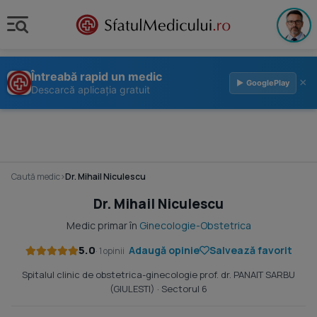
Întreabă rapid un medic
×
▶ GooglePlay
Descarcă aplicația gratuit
Caută medic
›
Dr. Mihail Niculescu
Dr. Mihail Niculescu
Medic primar în
Ginecologie-Obstetrica
5.0
Adaugă opinie
Salvează favorit
· 1 opinii
Spitalul clinic de obstetrica-ginecologie prof. dr. PANAIT SARBU
(GIULESTI)
· Sectorul 6