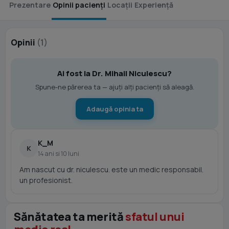
Prezentare
Opinii pacienți
Locații
Experiență
Opinii
(1)
Ai fost la Dr. Mihail Niculescu?
Spune-ne părerea ta — ajuți alți pacienți să aleagă.
Adaugă opinia ta
K_M
K
14 ani si 10 luni
Am nascut cu dr. niculescu. este un medic responsabil.
un profesionist.
Sănătatea ta merită
sfatul unui