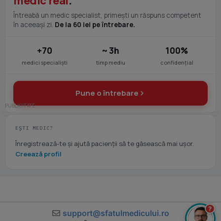
medic real
.
Întreabă un medic specialist, primești un răspuns competent
în aceeași zi.
De la 60 lei pe întrebare.
+70
~ 3h
100%
medici specialiști
timp mediu
confidențial
Pune o întrebare
EȘTI MEDIC?
Înregistrează-te și ajută pacienții să te găsească mai ușor.
Creează profil
?
support@sfatulmedicului.ro