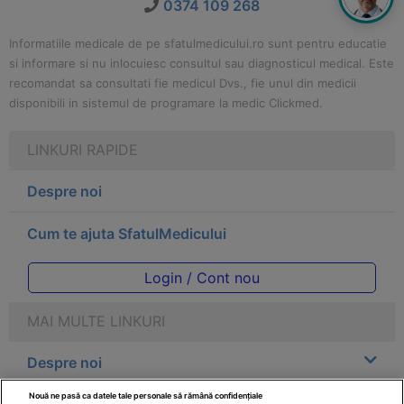
0374 109 268
Informatiile medicale de pe sfatulmedicului.ro sunt pentru educatie
si informare si nu inlocuiesc consultul sau diagnosticul medical. Este
recomandat sa consultati fie medicul Dvs., fie unul din medicii
disponibili in sistemul de programare la medic Clickmed.
LINKURI RAPIDE
Despre noi
Cum te ajuta SfatulMedicului
Login / Cont nou
MAI MULTE LINKURI
Despre noi
Nouă ne pasă ca datele tale personale să rămână confidențiale