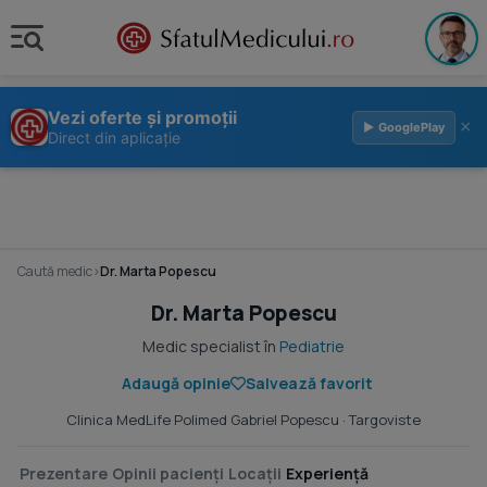
Vezi oferte și promoții
×
▶ GooglePlay
Direct din aplicație
Caută medic
›
Dr. Marta Popescu
Dr. Marta Popescu
Medic specialist în
Pediatrie
Adaugă opinie
Salvează favorit
Clinica MedLife Polimed Gabriel Popescu
· Targoviste
Prezentare
Opinii pacienți
Locații
Experiență