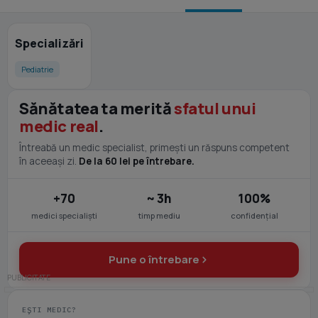
Specializări
Pediatrie
Sănătatea ta merită
sfatul unui
medic real
.
Întreabă un medic specialist, primești un răspuns competent
în aceeași zi.
De la 60 lei pe întrebare.
+70
~ 3h
100%
medici specialiști
timp mediu
confidențial
Pune o întrebare
EȘTI MEDIC?