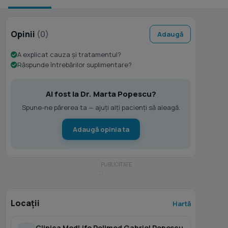
Opinii
(0)
Adaugă
A explicat cauza și tratamentul?
Răspunde întrebărilor suplimentare?
Ai fost la Dr. Marta Popescu?
Spune-ne părerea ta — ajuți alți pacienți să aleagă.
Adaugă opinia ta
Locații
Hartă
Clinica MedLife Polimed Gabriel Popescu