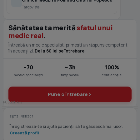
Targoviste
Sănătatea ta merită
sfatul unui
medic real
.
Întreabă un medic specialist, primești un răspuns competent
în aceeași zi.
De la 60 lei pe întrebare.
+70
~ 3h
100%
medici specialiști
timp mediu
confidențial
Pune o întrebare
EȘTI MEDIC?
Înregistrează-te și ajută pacienții să te găsească mai ușor.
Creează profil