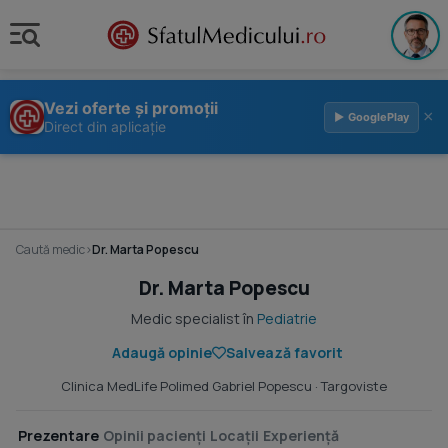
Vezi oferte și promoții
×
▶ GooglePlay
Direct din aplicație
Caută medic
›
Dr. Marta Popescu
Dr. Marta Popescu
Medic specialist în
Pediatrie
Adaugă opinie
Salvează favorit
Clinica MedLife Polimed Gabriel Popescu
· Targoviste
Prezentare
Opinii pacienți
Locații
Experiență