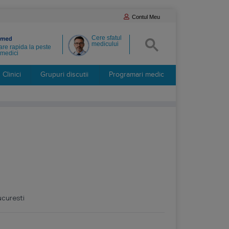
Contul Meu
Cere sfatul
medicului
re rapida la peste
medici
Clinici
Grupuri discutii
Programari medic
ucuresti