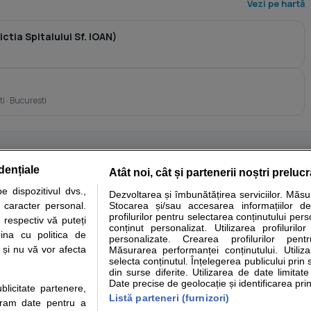
Vezi pe hartă
tia Spitalului Sf. IOAN)
i · Bucuresti
dențiale
Atât noi, cât și partenerii noștri preluc
tare analize
Specialitati medicale
Boli si afectiuni
Calculatoare
 dispozitivul dvs.,
Dezvoltarea și îmbunătățirea serviciilor. Măs
u caracter personal.
Stocarea și/sau accesarea informațiilor de
e informatii despre sanatate disponibile pe sfatulmedicului.ro au scop informativ si ed
profilurilor pentru selectarea conținutului pers
 respectiv vă puteți
analizelor medicale. Va sfatuim, ca pe langa informatia primita pe sfatulmedicului.ro s
conținut personalizat. Utilizarea profilurilor
ina cu politica de
personalizate. Crearea profilurilor pentr
ul de programari la medic Clickmed.
i și nu vă vor afecta
Măsurarea performanței conținutului. Utiliz
selecta conținutul. Înțelegerea publicului prin 
din surse diferite. Utilizarea de date limitat
Drepturile consumatorului
Parteneri
Pen
Date precise de geolocație și identificarea prin
ublicitate partenere,
Protectia consumatorilor -
Inscriere clinica
Cli
Listă parteneri (furnizori)
ucram date pentru a
ANPC
Creaza cont medic
Cau