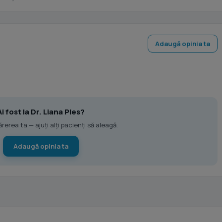
Adaugă opinia ta
Ai fost la Dr. Liana Ples?
erea ta — ajuți alți pacienți să aleagă.
Adaugă opinia ta