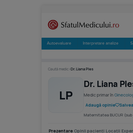
Autoevaluare
Interpretare analize
S
Caută medic
›
Dr. Liana Ples
Dr. Liana Ple
LP
Medic primar în
Ginecolo
Adaugă opinie
Salvea
Maternitatea BUCUR (sub ju
Prezentare
Opinii pacienți
Locații
Exper