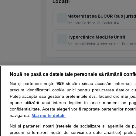
Locații
Maternitatea BUCUR (sub jurisdic
Str. Intre Garle nr. 10 · Sectorul 4
Hyperclinica MedLife Unirii
Str. Hans Cristian Andersen nr. 1, Bucurest
Nouă ne pasă ca datele tale personale să rămână confi
Resurse:
Autoevaluare simptome
Interpre
Noi și partenerii noștri
959
stocăm și/sau accesăm informații pe
precum identificatorii cookie unici pentru prelucrarea datelor c
Opiniile avizate ale medicilor, sfaturile si orice alt
Puteți accepta sau gestiona preferințele dvs. făcând clic mai jos,
nici diagnosticul stabilit in urma investigatiilor si 
opune utilizării unui interes legitim în orice moment pe pag
ii punem la dispozitie pentru programare in sistem
confidențialitate. Aceste alegeri vor fi raportate partenerilor noștr
navigarea.
Mai multe detalii
Despre noi
Legal
Noi si partenerii nostri (retelele de socializare si agentiile de p
Despre noi
Termeni si conditii
precum si furnizorii nostri de servicii de date analitice) prel
Contact
Politica de