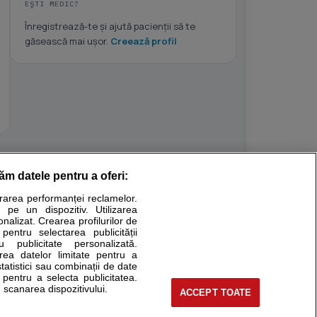
EȘTI MEDIC?
Înregistrează-te și ajută pacienții să te
găsească mai ușor.
Creează profil
răm datele pentru a oferi:
Stiri medicale
urarea performanței reclamelor.
 pe un dispozitiv. Utilizarea
ucational. Ele nu pot substitui consultul medical direct si
onalizat. Crearea profilurilor de
a consultati fie medicul Dvs., fie unul dintre medicii pe care
 pentru selectarea publicității
u publicitate personalizată.
area datelor limitate pentru a
statistici sau combinații de date
e pentru a selecta publicitatea.
tru pacient
 scanarea dispozitivului.
ACCEPT TOATE
nici si cabinete
ta medic