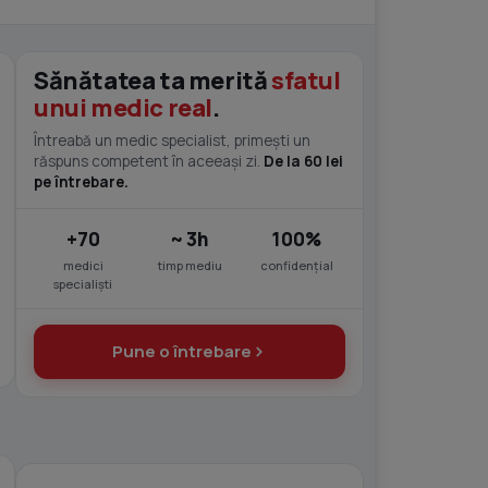
Sănătatea ta merită
sfatul
unui medic real
.
Întreabă un medic specialist, primești un
răspuns competent în aceeași zi.
De la 60 lei
pe întrebare.
+70
~ 3h
100%
medici
timp mediu
confidențial
specialiști
Pune o întrebare