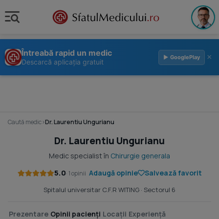
Întreabă rapid un medic
×
▶ GooglePlay
Descarcă aplicația gratuit
Caută medic
›
Dr. Laurentiu Ungurianu
Dr. Laurentiu Ungurianu
Medic specialist în
Chirurgie generala
5.0
Adaugă opinie
Salvează favorit
· 1 opinii
Spitalul universitar C.F.R WITING
· Sectorul 6
Prezentare
Opinii pacienți
Locații
Experiență