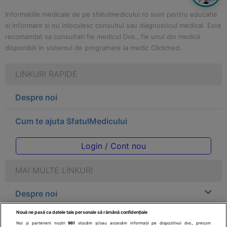
Informatiile medicale de pe sfatulmedicului.ro sunt pentru educatie
si informare si nu inlocuiesc consultul sau diagnosticul medical. Este
recomandat sa consultati fie medicul Dvs., fie unul din medicii
disponibili in sistemul de programare la medic Clickmed.
LINKURI RAPIDE
Despre noi
Cum te ajuta SfatulMedicului
Login / Cont nou
MAI MULTE LINKURI
Despre noi
Nouă ne pasă ca datele tale personale să rămână confidențiale
Legal
Noi și partenerii noștri
961
stocăm și/sau accesăm informații pe dispozitivul dvs., precum