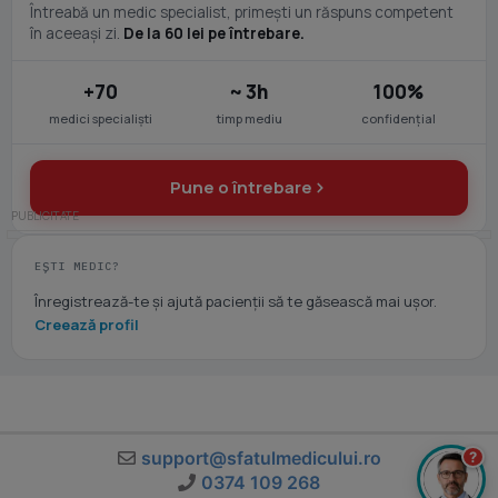
Întreabă un medic specialist, primești un răspuns competent
în aceeași zi.
De la 60 lei pe întrebare.
+70
~ 3h
100%
medici specialiști
timp mediu
confidențial
Pune o întrebare
EȘTI MEDIC?
Înregistrează-te și ajută pacienții să te găsească mai ușor.
Creează profil
support@sfatulmedicului.ro
?
0374 109 268