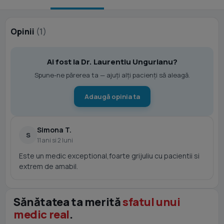
Opinii
(1)
Ai fost la Dr. Laurentiu Ungurianu?
Spune-ne părerea ta — ajuți alți pacienți să aleagă.
Adaugă opinia ta
Simona T.
S
11 ani si 2 luni
Este un medic exceptional,foarte grijuliu cu pacientii si
extrem de amabil.
Sănătatea ta merită
sfatul unui
medic real
.