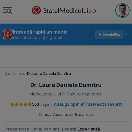
Întreabă rapid un medic
×
▶ GooglePlay
Descarcă aplicația gratuit
Caută medic
›
Dr. Laura Daniela Dumitru
Dr. Laura Daniela Dumitru
Medic specialist în
Chirurgie generala
5.0
Adaugă opinie
Salvează favorit
· 2 opinii
Clinica Vascularte
· Bucuresti
Prezentare
Opinii pacienți
Locații
Experiență