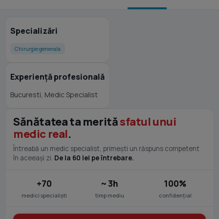
Specializări
Chirurgie generala
Experiență profesională
Bucuresti, Medic Specialist
Sănătatea ta merită
sfatul unui
medic real
.
Întreabă un medic specialist, primești un răspuns competent
în aceeași zi.
De la 60 lei pe întrebare.
+70
~ 3h
100%
medici specialiști
timp mediu
confidențial