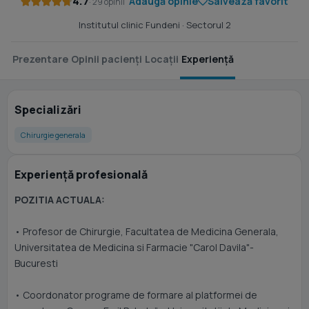
4.7
Adaugă opinie
Salvează favorit
· 29 opinii
Institutul clinic Fundeni
· Sectorul 2
Prezentare
Opinii pacienți
Locații
Experiență
Specializări
Chirurgie generala
Experiență profesională
POZITIA ACTUALA:
• Profesor de Chirurgie, Facultatea de Medicina Generala,
Universitatea de Medicina si Farmacie "Carol Davila"-
Bucuresti
• Coordonator programe de formare al platformei de