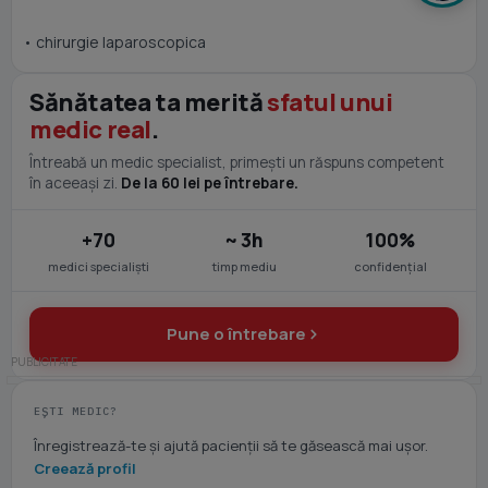
• chirurgie laparoscopica
Sănătatea ta merită
sfatul unui
medic real
.
Întreabă un medic specialist, primești un răspuns competent
în aceeași zi.
De la 60 lei pe întrebare.
+70
~ 3h
100%
medici specialiști
timp mediu
confidențial
Pune o întrebare
EȘTI MEDIC?
Înregistrează-te și ajută pacienții să te găsească mai ușor.
Creează profil