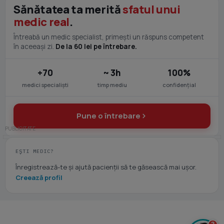
Sănătatea ta merită
sfatul unui
medic real
.
Întreabă un medic specialist, primești un răspuns competent
în aceeași zi.
De la 60 lei pe întrebare.
+70
~ 3h
100%
medici specialiști
timp mediu
confidențial
Pune o întrebare
EȘTI MEDIC?
Înregistrează-te și ajută pacienții să te găsească mai ușor.
Creează profil