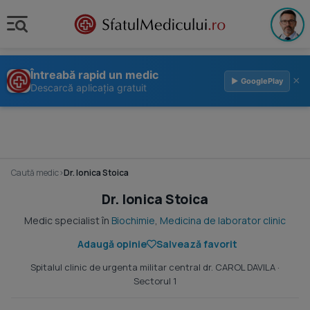
Întreabă rapid un medic
×
▶ GooglePlay
Descarcă aplicația gratuit
Caută medic
›
Dr. Ionica Stoica
Dr. Ionica Stoica
Medic specialist în
Biochimie
,
Medicina de laborator clinic
Adaugă opinie
Salvează favorit
Spitalul clinic de urgenta militar central dr. CAROL DAVILA
·
Sectorul 1