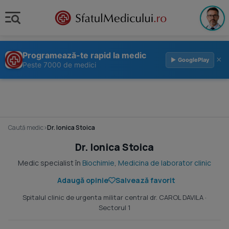
Programează-te rapid la medic
×
▶ GooglePlay
Peste 7000 de medici
Caută medic
›
Dr. Ionica Stoica
Dr. Ionica Stoica
Medic specialist în
Biochimie
,
Medicina de laborator clinic
Adaugă opinie
Salvează favorit
Spitalul clinic de urgenta militar central dr. CAROL DAVILA
·
Sectorul 1