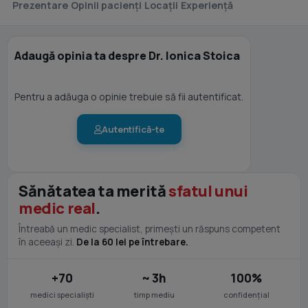
Prezentare
Opinii pacienți
Locații
Experiență
Adaugă opinia ta despre Dr. Ionica Stoica
Pentru a adăuga o opinie trebuie să fii autentificat.
Autentifică-te
Sănătatea ta merită
sfatul unui
medic real
.
Întreabă un medic specialist, primești un răspuns competent
în aceeași zi.
De la 60 lei pe întrebare.
+70
~ 3h
100%
medici specialiști
timp mediu
confidențial