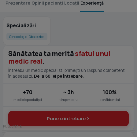
Prezentare
Opinii pacienți
Locații
Experiență
Specializări
Ginecologie-Obstetrica
Sănătatea ta merită
sfatul unui
medic real
.
Întreabă un medic specialist, primești un răspuns competent
în aceeași zi.
De la 60 lei pe întrebare.
+70
~ 3h
100%
medici specialiști
timp mediu
confidențial
Pune o întrebare