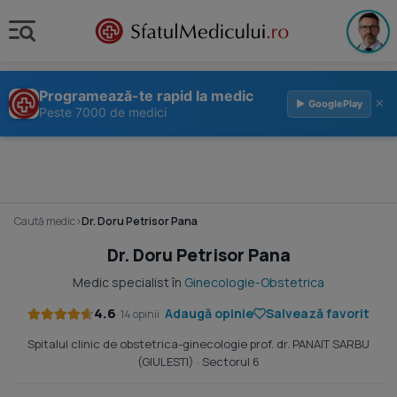
Programează-te rapid la medic
×
▶ GooglePlay
Peste 7000 de medici
Caută medic
›
Dr. Doru Petrisor Pana
Dr. Doru Petrisor Pana
Medic specialist în
Ginecologie-Obstetrica
4.6
Adaugă opinie
Salvează favorit
· 14 opinii
Spitalul clinic de obstetrica-ginecologie prof. dr. PANAIT SARBU
(GIULESTI)
· Sectorul 6