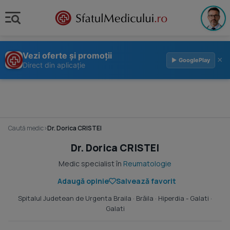
Vezi oferte și promoții
×
▶ GooglePlay
Direct din aplicație
Caută medic
›
Dr. Dorica CRISTEI
Dr. Dorica CRISTEI
Medic specialist în
Reumatologie
Adaugă opinie
Salvează favorit
Spitalul Judetean de Urgenta Braila
· Brăila ·
Hiperdia - Galati
·
Galati