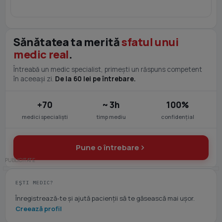
Sănătatea ta merită
sfatul unui
medic real
.
Întreabă un medic specialist, primești un răspuns competent
în aceeași zi.
De la 60 lei pe întrebare.
+70
~ 3h
100%
medici specialiști
timp mediu
confidențial
Pune o întrebare
EȘTI MEDIC?
Înregistrează-te și ajută pacienții să te găsească mai ușor.
Creează profil