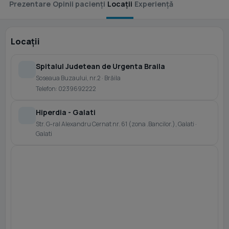
Prezentare
Opinii pacienți
Locații
Experiență
Locații
Spitalul Judetean de Urgenta Braila
Soseaua Buzaului, nr.2 · Brăila
Telefon: 0239692222
Hiperdia - Galati
Str. G-ral Alexandru Cernat nr. 61 (zona .Bancilor.), Galati ·
Galati