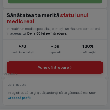
Sănătatea ta merită
sfatul unui
medic real
.
Întreabă un medic specialist, primești un răspuns competent
în aceeași zi.
De la 60 lei pe întrebare.
+70
~ 3h
100%
medici specialiști
timp mediu
confidențial
Pune o întrebare
EȘTI MEDIC?
Înregistrează-te și ajută pacienții să te găsească mai ușor.
Creează profil