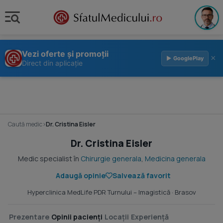
Vezi oferte și promoții
×
▶ GooglePlay
Direct din aplicație
Caută medic
›
Dr. Cristina Eisler
Dr. Cristina Eisler
Medic specialist în
Chirurgie generala
,
Medicina generala
Adaugă opinie
Salvează favorit
Hyperclinica MedLife PDR Turnului – Imagistică
· Brasov
Prezentare
Opinii pacienți
Locații
Experiență