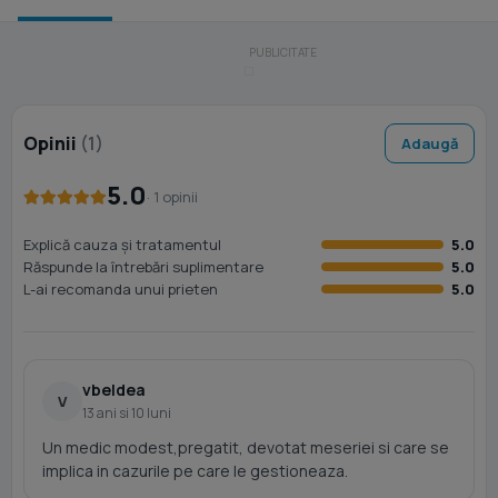
Opinii
(1)
Adaugă
5.0
· 1 opinii
Explică cauza și tratamentul
5.0
Răspunde la întrebări suplimentare
5.0
L-ai recomanda unui prieten
5.0
vbeldea
V
13 ani si 10 luni
Un medic modest,pregatit, devotat meseriei si care se
implica in cazurile pe care le gestioneaza.