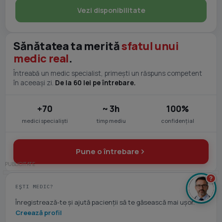
Vezi disponibilitate
Sănătatea ta merită
sfatul unui
medic real
.
Întreabă un medic specialist, primești un răspuns competent
în aceeași zi.
De la 60 lei pe întrebare.
+70
~ 3h
100%
medici specialiști
timp mediu
confidențial
Pune o întrebare
?
EȘTI MEDIC?
Înregistrează-te și ajută pacienții să te găsească mai ușor.
Creează profil