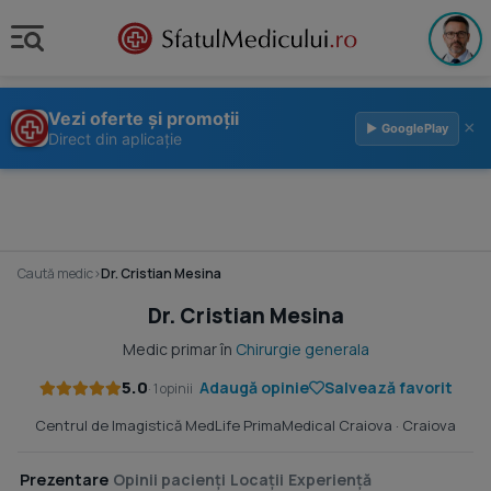
Vezi oferte și promoții
×
▶ GooglePlay
Direct din aplicație
Caută medic
›
Dr. Cristian Mesina
Dr. Cristian Mesina
Medic primar în
Chirurgie generala
5.0
Adaugă opinie
Salvează favorit
· 1 opinii
Centrul de Imagistică MedLife PrimaMedical Craiova
· Craiova
Prezentare
Opinii pacienți
Locații
Experiență