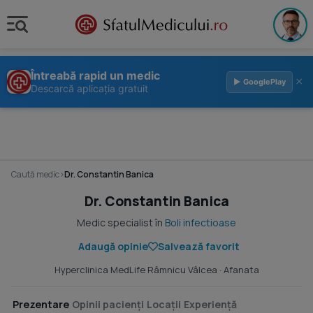
Întreabă rapid un medic
×
▶ GooglePlay
Descarcă aplicația gratuit
Caută medic
›
Dr. Constantin Banica
Dr. Constantin Banica
Medic specialist în
Boli infectioase
Adaugă opinie
Salvează favorit
Hyperclinica MedLife Râmnicu Vâlcea
· Afanata
Prezentare
Opinii pacienți
Locații
Experiență