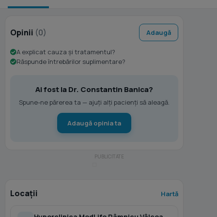
Opinii
(0)
Adaugă
A explicat cauza și tratamentul?
Răspunde întrebărilor suplimentare?
Ai fost la Dr. Constantin Banica?
Spune-ne părerea ta — ajuți alți pacienți să aleagă.
Adaugă opinia ta
Locații
Hartă
Hyperclinica MedLife Râmnicu Vâlcea