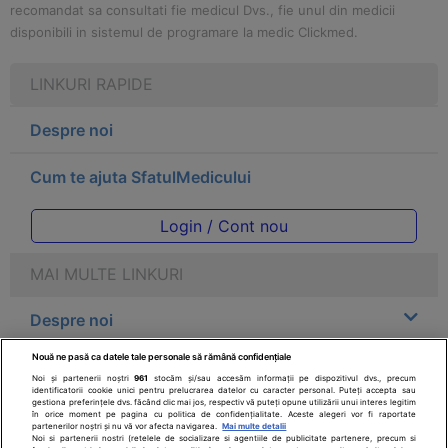
recomandat sa consultati fie medicul Dvs., fie unul din medicii
disponibili in sistemul de programare la medic Clickmed.
LINKURI RAPIDE
Despre noi
Cum te ajuta SfatulMedicului
Login / Cont nou
MAI MULTE LINKURI
Despre noi
Nouă ne pasă ca datele tale personale să rămână confidențiale
Legal
Noi și partenerii noștri
961
stocăm și/sau accesăm informații pe dispozitivul dvs., precum
identificatorii cookie unici pentru prelucrarea datelor cu caracter personal. Puteți accepta sau
gestiona preferințele dvs. făcând clic mai jos, respectiv vă puteți opune utilizării unui interes legitim
Drepturile consumatorului
în orice moment pe pagina cu politica de confidențialitate. Aceste alegeri vor fi raportate
partenerilor noștri și nu vă vor afecta navigarea.
Mai multe detalii
Noi si partenerii nostri (retelele de socializare si agentiile de publicitate partenere, precum si