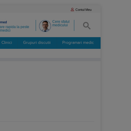
Contul Meu
Cere sfatul
medicului
re rapida la peste
medici
Clinici
Grupuri discutii
Programari medic