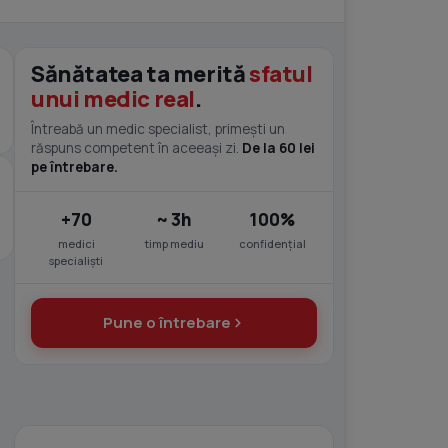
Sănătatea ta merită
sfatul
unui medic real
.
Întreabă un medic specialist, primești un
răspuns competent în aceeași zi.
De la 60 lei
pe întrebare.
+70
~ 3h
100%
medici
timp mediu
confidențial
specialiști
Pune o întrebare