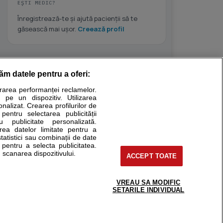
EȘTI MEDIC?
Înregistrează-te și ajută pacienții să te
găsească mai ușor.
Creează profil
răm datele pentru a oferi:
Stiri medicale
urarea performanței reclamelor.
 pe un dispozitiv. Utilizarea
ucational. Ele nu pot substitui consultul medical direct si
onalizat. Crearea profilurilor de
a consultati fie medicul Dvs., fie unul dintre medicii pe care
 pentru selectarea publicității
u publicitate personalizată.
area datelor limitate pentru a
statistici sau combinații de date
e pentru a selecta publicitatea.
tru pacient
 scanarea dispozitivului.
ACCEPT TOATE
nici si cabinete
ta medic
reaba un medic
VREAU SA MODIFIC
support@sfatulmedicului.ro
SETARILE INDIVIDUAL
eoConsult
0374 109 268
ckmed - programari
dic