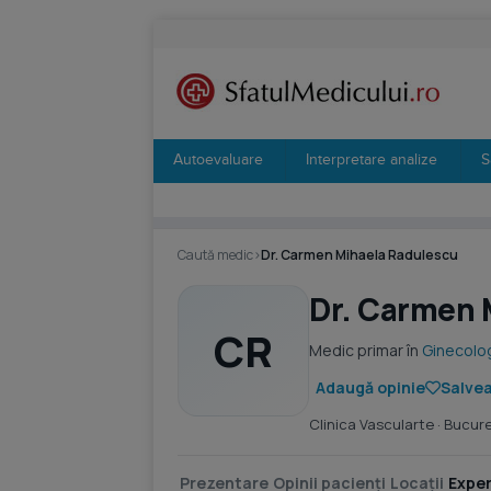
Autoevaluare
Interpretare analize
S
Caută medic
›
Dr. Carmen Mihaela Radulescu
Dr. Carmen 
CR
Medic primar în
Ginecolo
Adaugă opinie
Salvea
Clinica Vascularte
· Bucure
Prezentare
Opinii pacienți
Locații
Exper