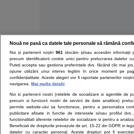
Nouă ne pasă ca datele tale personale să rămână confi
Resurse:
Autoevaluare simptome
Interpre
Noi și partenerii noștri
961
stocăm și/sau accesăm informații pe
precum identificatorii cookie unici pentru prelucrarea datelor c
Opiniile avizate ale medicilor, sfaturile si orice alt
Puteți accepta sau gestiona preferințele dvs. făcând clic mai jos,
nici diagnosticul stabilit in urma investigatiilor si 
opune utilizării unui interes legitim în orice moment pe pag
ii punem la dispozitie pentru programare in sistem
confidențialitate. Aceste alegeri vor fi raportate partenerilor noștr
navigarea.
Mai multe detalii
Despre noi
Legal
Noi si partenerii nostri (retelele de socializare si agentiile de p
Despre noi
Termeni si conditii
precum si furnizorii nostri de servicii de date analitice) prel
Contact
Politica de
permite website-ului sa functioneze, pentru a personaliza conti
Intrebari frecvente
confidentialitate
publicitare afisate in functie de interesele si/sau profilul dvs
Consultanti
Politica de cookie
functionalitati aferente retelelor de socializare si pentru a analiza
medicali
Modifica Setarile Cookie
Beneficiati de drepturile prevazute de art. 15-22 din GDPR in leg
datelor cu caracter personal. Aceste drepturi pot fi exercita