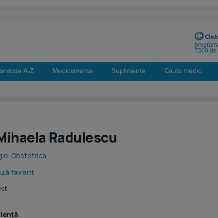
programa
7500 de 
anatate A-Z
Medicamente
Suplimente
Cauta medic
Mihaela Radulescu
gie-Obstetrica
ză favorit
sti
iență