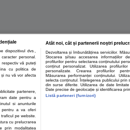
dențiale
Atât noi, cât și partenerii noștri preluc
tare analize
Specialitati medicale
Boli si afectiuni
Calculatoare
 dispozitivul dvs.,
Dezvoltarea și îmbunătățirea serviciilor. Măs
u caracter personal.
Stocarea și/sau accesarea informațiilor de
e informatii despre sanatate disponibile pe sfatulmedicului.ro au scop informativ si ed
profilurilor pentru selectarea conținutului pers
 respectiv vă puteți
analizelor medicale. Va sfatuim, ca pe langa informatia primita pe sfatulmedicului.ro s
conținut personalizat. Utilizarea profilurilor
ina cu politica de
personalizate. Crearea profilurilor pentr
ul de programari la medic Clickmed.
i și nu vă vor afecta
Măsurarea performanței conținutului. Utiliz
selecta conținutul. Înțelegerea publicului prin 
din surse diferite. Utilizarea de date limitat
Drepturile consumatorului
Parteneri
Pen
Date precise de geolocație și identificarea prin
ublicitate partenere,
Protectia consumatorilor -
Inscriere clinica
Cli
Listă parteneri (furnizori)
ucram date pentru a
ANPC
Creaza cont medic
Cau
nutul si anunturile
Solutionarea Alternativa a
Int
., pentru a va oferi
Litigiilor
Vid
 traficul pe website.
Parte din Grupul
Info consumator: 0800.080.999
Cli
atura cu prelucrarea
Formulare europene - CNAS
me
te prin modalitatea
Ministerul Sanatatii - ANMDM