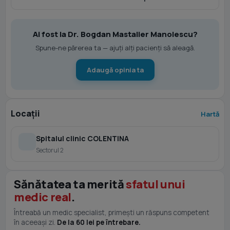
Ai fost la Dr. Bogdan Mastalier Manolescu?
Spune-ne părerea ta — ajuți alți pacienți să aleagă.
Adaugă opinia ta
Locații
Hartă
Spitalul clinic COLENTINA
Sectorul 2
Sănătatea ta merită
sfatul unui
medic real
.
Întreabă un medic specialist, primești un răspuns competent
în aceeași zi.
De la 60 lei pe întrebare.