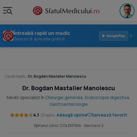
Întreabă rapid un medic
×
▶ GooglePlay
Descarcă aplicația gratuit
Caută medic
›
Dr. Bogdan Mastalier Manolescu
Dr. Bogdan Mastalier Manolescu
Medic specialist în
Chirurgie generala
,
Endoscopie digestiva
,
Gastroenterologie
4.1
Adaugă opinie
Salvează favorit
· 22 opinii
Spitalul clinic COLENTINA
· Sectorul 2