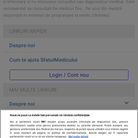
si informare si nu inlocuiesc consultul sau diagnosticul medical. Este
recomandat sa consultati fie medicul Dvs., fie unul din medicii
disponibili in sistemul de programare la medic Clickmed.
LINKURI RAPIDE
Despre noi
Cum te ajuta SfatulMedicului
Login / Cont nou
MAI MULTE LINKURI
Despre noi
Nouă ne pasă ca datele tale personale să rămână confidențiale
Legal
Noi și partenerii noștri
961
stocăm și/sau accesăm informații pe dispozitivul dvs., precum
identificatorii cookie unici pentru prelucrarea datelor cu caracter personal. Puteți accepta sau
gestiona preferințele dvs. făcând clic mai jos, respectiv vă puteți opune utilizării unui interes legitim
Drepturile consumatorului
în orice moment pe pagina cu politica de confidențialitate. Aceste alegeri vor fi raportate
partenerilor noștri și nu vă vor afecta navigarea.
Mai multe detalii