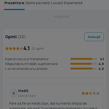
Prezentare
Opinii pacienți
Locații
Experiență
Opinii
(22)
Adaugă
4.1
· 22 opinii
Explică cauza și tratamentul
4.1
Răspunde la întrebări suplimentare
4.0
L-ai recomanda unui prieten
4.2
VladG
V
2 ani si 4 luni
Pare sa fie un medic bun, dar nu merita timpul de
asteptare. am avut 2 programari la dumnealui, in cadrul