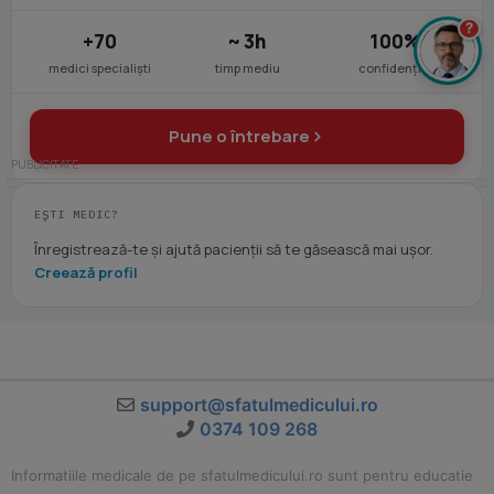
?
+70
~ 3h
100%
medici specialiști
timp mediu
confidențial
Pune o întrebare
EȘTI MEDIC?
Înregistrează-te și ajută pacienții să te găsească mai ușor.
Creează profil
support@sfatulmedicului.ro
0374 109 268
Informatiile medicale de pe sfatulmedicului.ro sunt pentru educatie