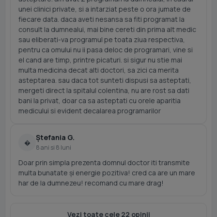
unei clinici private, si a intarziat peste o ora jumate de
fiecare data. daca aveti nesansa sa fiti programat la
consult la dumnealui, mai bine cereti din prima alt medic
sau eliberati-va programul pe toata ziua respectiva,
pentru ca omului nu ii pasa deloc de programari, vine si
el cand are timp, printre picaturi. si sigur nu stie mai
multa medicina decat alti doctori, sa zici ca merita
asteptarea. sau daca tot sunteti dispusi sa asteptati,
mergeti direct la spitalul colentina, nu are rost sa dati
bani la privat, doar ca sa asteptati cu orele aparitia
medicului si evident decalarea programarilor
Ștefania G.
�
8 ani si 8 luni
Doar prin simpla prezenta domnul doctor iti transmite
multa bunatate și energie pozitiva! cred ca are un mare
har de la dumnezeu! recomand cu mare drag!
Vezi toate cele 22 opinii