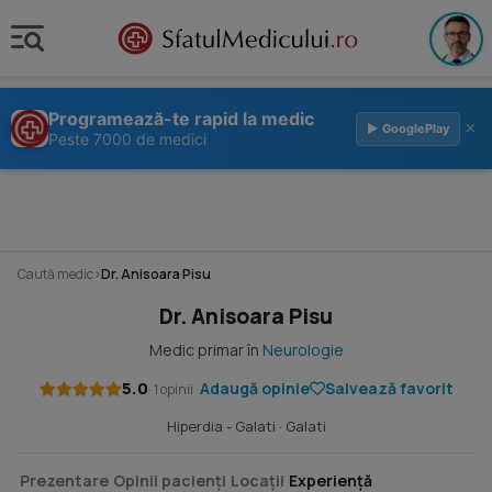
Programează-te rapid la medic
×
▶ GooglePlay
Peste 7000 de medici
Caută medic
›
Dr. Anisoara Pisu
Dr. Anisoara Pisu
Medic primar în
Neurologie
5.0
Adaugă opinie
Salvează favorit
· 1 opinii
Hiperdia - Galati
· Galati
Prezentare
Opinii pacienți
Locații
Experiență