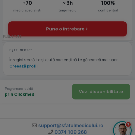
+70
~ 3h
100%
medici specialiști
timp mediu
confidențial
Pune o întrebare
EȘTI MEDIC?
Înregistrează-te și ajută pacienții să te găsească mai ușor.
Creează profil
Programare rapidă
Vezi disponibilitate
prin Clickmed
?
support@sfatulmedicului.ro
0374 109 268