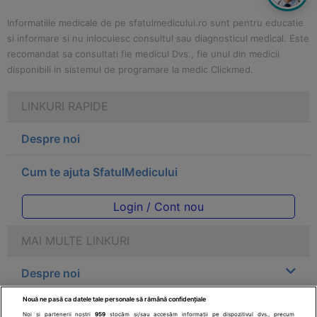
Informatiile medicale de pe sfatulmedicului.ro sunt pentru educatie
si informare si nu inlocuiesc consultul sau diagnosticul medical. Este
recomandat sa consultati fie medicul Dvs., fie unul din medicii
disponibili in sistemul de programare la medic Clickmed.
LINKURI RAPIDE
Despre noi
Cum te ajuta SfatulMedicului
Login / Cont nou
MAI MULTE LINKURI
Despre noi
Nouă ne pasă ca datele tale personale să rămână confidențiale
Legal
Noi și partenerii noștri
959
stocăm și/sau accesăm informații pe dispozitivul dvs., precum