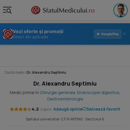
Vezi oferte și promoții
×
▶ GooglePlay
Direct din aplicație
Caută medic
›
Dr. Alexandru Septimiu
Dr. Alexandru Septimiu
Medic primar în
Chirurgie generala
,
Endoscopie digestiva
,
Gastroenterologie
4.2
Adaugă opinie
Salvează favorit
· 2 opinii
Spitalul universitar C.F.R WITING
· Sectorul 6