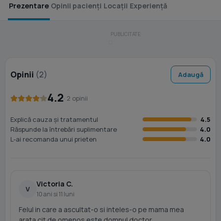
Prezentare
Opinii pacienți
Locații
Experiență
Opinii
(2)
Adaugă
4.2
· 2 opinii
Explică cauza și tratamentul
4.5
Răspunde la întrebări suplimentare
4.0
L-ai recomanda unui prieten
4.0
Victoria C.
V
10 ani si 11 luni
Felul in care a ascultat-o si inteles-o pe mama mea
arata cit de omenos este domnul doctor,