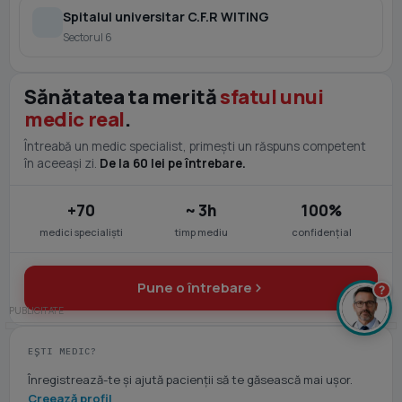
Spitalul universitar C.F.R WITING
Sectorul 6
Sănătatea ta merită
sfatul unui
medic real
.
Întreabă un medic specialist, primești un răspuns competent
în aceeași zi.
De la 60 lei pe întrebare.
+70
~ 3h
100%
medici specialiști
timp mediu
confidențial
Pune o întrebare
?
EȘTI MEDIC?
Înregistrează-te și ajută pacienții să te găsească mai ușor.
Creează profil