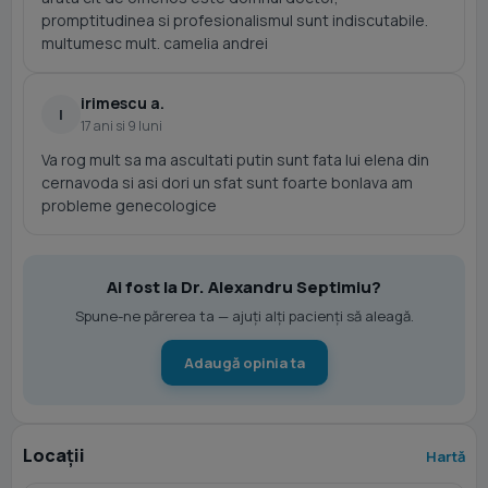
promptitudinea si profesionalismul sunt indiscutabile.
multumesc mult. camelia andrei
irimescu a.
I
17 ani si 9 luni
Va rog mult sa ma ascultati putin sunt fata lui elena din
cernavoda si asi dori un sfat sunt foarte bonlava am
probleme genecologice
Ai fost la Dr. Alexandru Septimiu?
Spune-ne părerea ta — ajuți alți pacienți să aleagă.
Adaugă opinia ta
Locații
Hartă