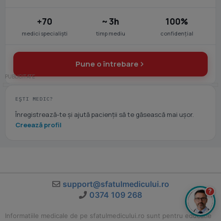
+70
~ 3h
100%
medici specialiști
timp mediu
confidențial
Pune o întrebare
EȘTI MEDIC?
Înregistrează-te și ajută pacienții să te găsească mai ușor.
Creează profil
support@sfatulmedicului.ro
?
0374 109 268
Informatiile medicale de pe sfatulmedicului.ro sunt pentru educatie