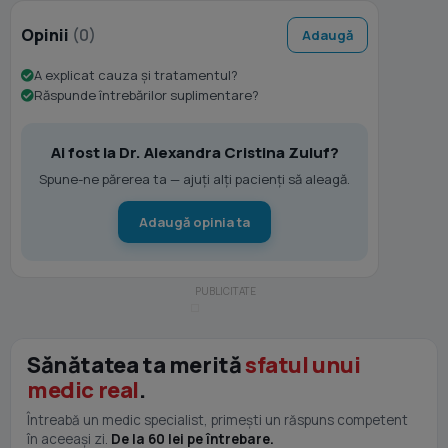
Opinii
(0)
Adaugă
A explicat cauza și tratamentul?
Răspunde întrebărilor suplimentare?
Ai fost la Dr. Alexandra Cristina Zuluf?
Spune-ne părerea ta — ajuți alți pacienți să aleagă.
Adaugă opinia ta
Sănătatea ta merită
sfatul unui
medic real
.
Întreabă un medic specialist, primești un răspuns competent
în aceeași zi.
De la 60 lei pe întrebare.