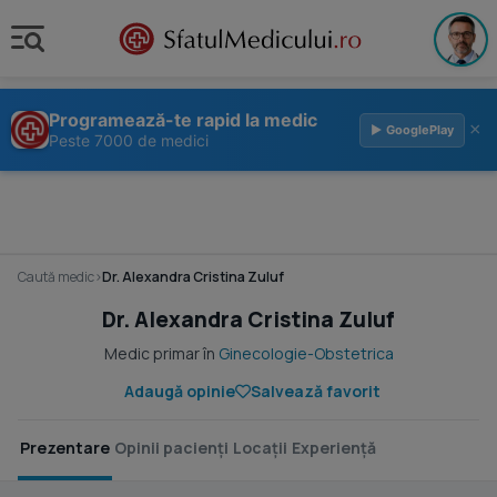
Programează-te rapid la medic
×
▶ GooglePlay
Peste 7000 de medici
Caută medic
›
Dr. Alexandra Cristina Zuluf
Dr. Alexandra Cristina Zuluf
Medic primar în
Ginecologie-Obstetrica
Adaugă opinie
Salvează favorit
Prezentare
Opinii pacienți
Locații
Experiență