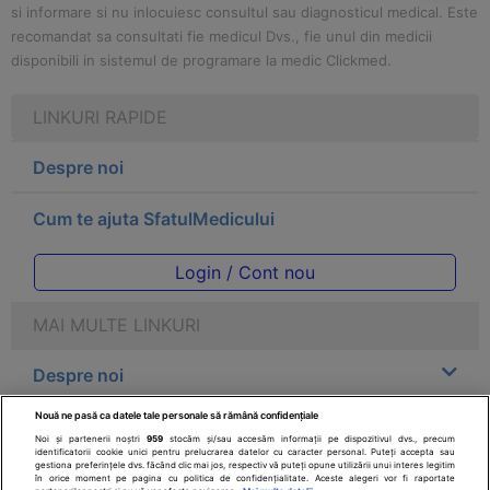
si informare si nu inlocuiesc consultul sau diagnosticul medical. Este
recomandat sa consultati fie medicul Dvs., fie unul din medicii
disponibili in sistemul de programare la medic Clickmed.
LINKURI RAPIDE
Despre noi
Cum te ajuta SfatulMedicului
Login / Cont nou
MAI MULTE LINKURI
Despre noi
Nouă ne pasă ca datele tale personale să rămână confidențiale
Legal
Noi și partenerii noștri
959
stocăm și/sau accesăm informații pe dispozitivul dvs., precum
identificatorii cookie unici pentru prelucrarea datelor cu caracter personal. Puteți accepta sau
gestiona preferințele dvs. făcând clic mai jos, respectiv vă puteți opune utilizării unui interes legitim
Drepturile consumatorului
în orice moment pe pagina cu politica de confidențialitate. Aceste alegeri vor fi raportate