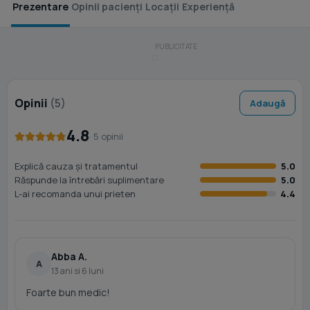
Prezentare
Opinii pacienți
Locații
Experiență
Opinii
(5)
Adaugă
4.8
· 5 opinii
Explică cauza și tratamentul
5.0
Răspunde la întrebări suplimentare
5.0
L-ai recomanda unui prieten
4.4
Abba A.
A
13 ani si 6 luni
Foarte bun medic!