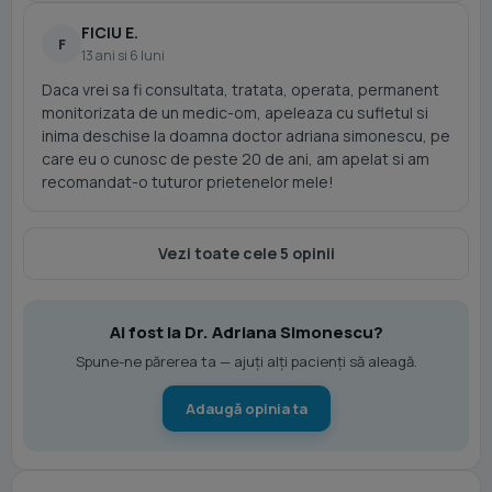
FICIU E.
F
13 ani si 6 luni
Daca vrei sa fi consultata, tratata, operata, permanent
monitorizata de un medic-om, apeleaza cu sufletul si
inima deschise la doamna doctor adriana simonescu, pe
care eu o cunosc de peste 20 de ani, am apelat si am
recomandat-o tuturor prietenelor mele!
Vezi toate cele 5 opinii
Ai fost la Dr. Adriana Simonescu?
Spune-ne părerea ta — ajuți alți pacienți să aleagă.
Adaugă opinia ta