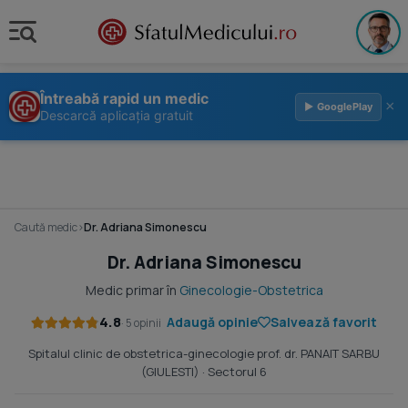
Întreabă rapid un medic
×
▶ GooglePlay
Descarcă aplicația gratuit
Caută medic
›
Dr. Adriana Simonescu
Dr. Adriana Simonescu
Medic primar în
Ginecologie-Obstetrica
4.8
Adaugă opinie
Salvează favorit
· 5 opinii
Spitalul clinic de obstetrica-ginecologie prof. dr. PANAIT SARBU
(GIULESTI)
· Sectorul 6