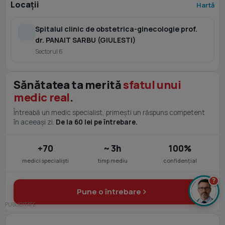
Locații
Hartă
Spitalul clinic de obstetrica-ginecologie prof.
dr. PANAIT SARBU (GIULESTI)
Sectorul 6
Sănătatea ta merită
sfatul unui
medic real
.
Întreabă un medic specialist, primești un răspuns competent
în aceeași zi.
De la 60 lei pe întrebare.
+70
~ 3h
100%
medici specialiști
timp mediu
confidențial
?
Pune o întrebare